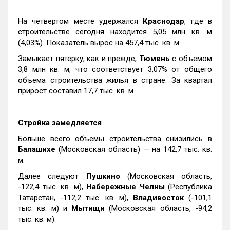
На четвертом месте удержался
Краснодар
, где в
строительстве сегодня находится 5,05 млн кв. м
(4,03%). Показатель вырос на 457,4 тыс. кв. м.
Замыкает пятерку, как и прежде,
Тюмень
с объемом
3,8 млн кв. м, что соответствует 3,07% от общего
объема строительства жилья в стране. За квартал
прирост составил 17,7 тыс. кв. м.
Стройка замедляется
Больше всего объемы строительства снизились в
Балашихе
(Московская область) — на 142,7 тыс. кв.
м.
Далее следуют
Пушкино
(Московская область,
-122,4 тыс. кв. м),
Набережные Челны
(Республика
Татарстан, -112,2 тыс. кв. м),
Владивосток
(-101,1
тыс. кв. м) и
Мытищи
(Московская область, -94,2
тыс. кв. м).