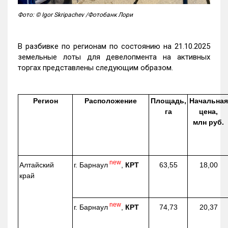
Фото: © Igor Skripachev /Фотобанк Лори
В разбивке по регионам по состоянию на 21.10.2025
земельные лоты для девелопмента на активных
торгах представлены следующим образом.
Регион
Расположение
Площадь,
Начальная
га
цена,
млн руб.
new
г. Барнаул
,
КРТ
Алтайский
63,55
18,00
край
new
г. Барнаул
,
КРТ
74,73
20,37