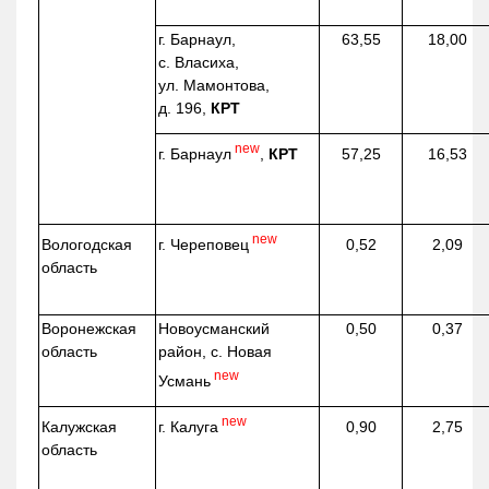
г. Барнаул,
63,55
18,00
с. Власиха,
ул. Мамонтова,
д. 196,
КРТ
new
г. Барнаул
,
КРТ
57,25
16,53
new
г. Череповец
Вологодская
0,52
2,09
область
Воронежская
Новоусманский
0,50
0,37
область
район, с. Новая
new
Усмань
new
г. Калуга
Калужская
0,90
2,75
область