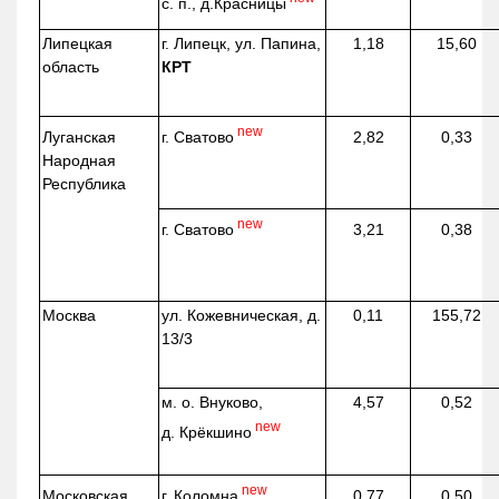
с. п.,
д.Красницы
Липецкая
г. Липецк, ул. Папина,
1,18
15,60
область
КРТ
new
г. Сватово
Луганская
2,82
0,33
Народная
Республика
new
г. Сватово
3,21
0,38
Москва
ул.
Кожевническая
, д.
0,11
155,72
13/3
м. о. Внуково,
4,57
0,52
new
д.
Крёкшино
new
г. Коломна
Московская
0,77
0,50