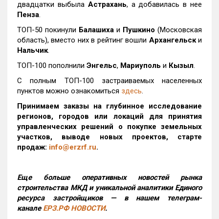
двадцатки выбыла
Астрахань
, а добавилась в нее
Пенза
.
ТОП-50 покинули
Балашиха
и
Пушкино
(Московская
область), вместо них в рейтинг вошли
Архангельск
и
Нальчик
.
ТОП-100 пополнили
Энгельс
,
Мариуполь
и
Кызыл
.
С полным ТОП-100 застраиваемых населенных
пунктов можно ознакомиться
здесь
.
Принимаем заказы на глубинное исследование
регионов, городов или локаций для принятия
управленческих решений о покупке земельных
участков, выводе новых проектов, старте
продаж:
info@erzrf.ru
.
Еще больше оперативных новостей рынка
строительства МКД и уникальной аналитики Единого
ресурса застройщиков — в нашем телеграм-
канале
ЕРЗ.РФ НОВОСТИ
.