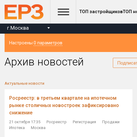
ТОП застройщиков
ТОП н
г.Москва
Настроены
0 параметров
Регион
Архив новостей
Подписа
Актуальные новости
Росреестр: в третьем квартале на ипотечном
рынке столичных новостроек зафиксировано
снижение
21 октября 17:35
Росреестр
Регистрация
Продажи
Ипотека
Москва