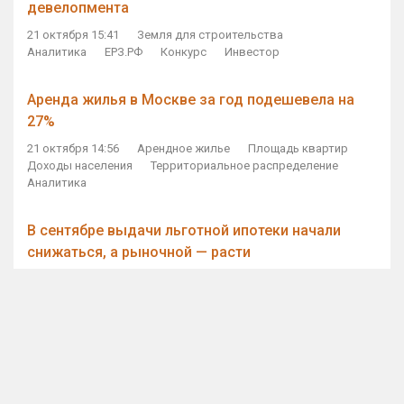
девелопмента
21 октября 15:41
Земля для строительства
Аналитика
ЕРЗ.РФ
Конкурс
Инвестор
Аренда жилья в Москве за год подешевела на
27%
21 октября 14:56
Арендное жилье
Площадь квартир
Доходы населения
Территориальное распределение
Аналитика
В сентябре выдачи льготной ипотеки начали
снижаться, а рыночной — расти
21 октября 14:11
Ипотека
Субсидирование ипотеки
Объем ИЖК
Количество ИЖК
Экспертное мнение
Виталий Мутко — Владимиру Путину: россияне
стали чаще выкупать квартиры без кредитов
21 октября 12:57
ДОМ.РФ
Проектное финансирование