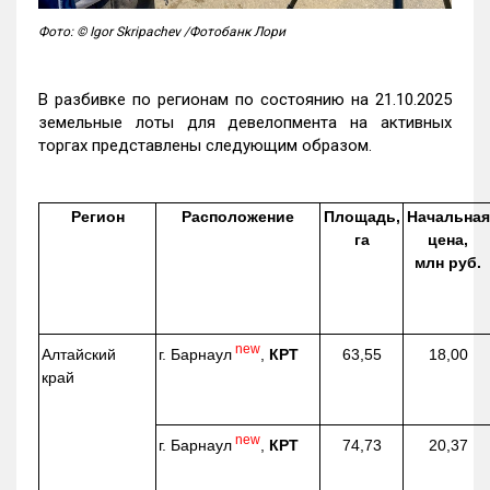
Фото: © Igor Skripachev /Фотобанк Лори
В разбивке по регионам по состоянию на 21.10.2025
земельные лоты для девелопмента на активных
торгах представлены следующим образом.
Регион
Расположение
Площадь,
Начальная
га
цена,
млн руб.
new
г. Барнаул
,
КРТ
Алтайский
63,55
18,00
край
new
г. Барнаул
,
КРТ
74,73
20,37