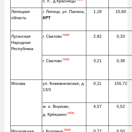
с. п.,
д.Красницы
Липецкая
г. Липецк, ул. Папина,
1,18
15,60
область
КРТ
new
г. Сватово
Луганская
2,82
0,33
Народная
Республика
new
г. Сватово
3,21
0,38
Москва
ул.
Кожевническая
, д.
0,11
155,72
13/3
м. о. Внуково,
4,57
0,52
new
д.
Крёкшино
new
г. Коломна
Московская
0,77
0,50