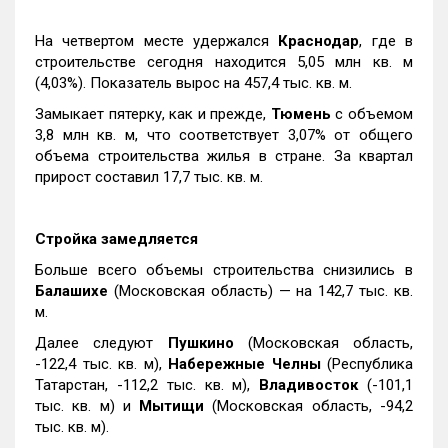
На четвертом месте удержался
Краснодар
, где в
строительстве сегодня находится 5,05 млн кв. м
(4,03%). Показатель вырос на 457,4 тыс. кв. м.
Замыкает пятерку, как и прежде,
Тюмень
с объемом
3,8 млн кв. м, что соответствует 3,07% от общего
объема строительства жилья в стране. За квартал
прирост составил 17,7 тыс. кв. м.
Стройка замедляется
Больше всего объемы строительства снизились в
Балашихе
(Московская область) — на 142,7 тыс. кв.
м.
Далее следуют
Пушкино
(Московская область,
-122,4 тыс. кв. м),
Набережные Челны
(Республика
Татарстан, -112,2 тыс. кв. м),
Владивосток
(-101,1
тыс. кв. м) и
Мытищи
(Московская область, -94,2
тыс. кв. м).