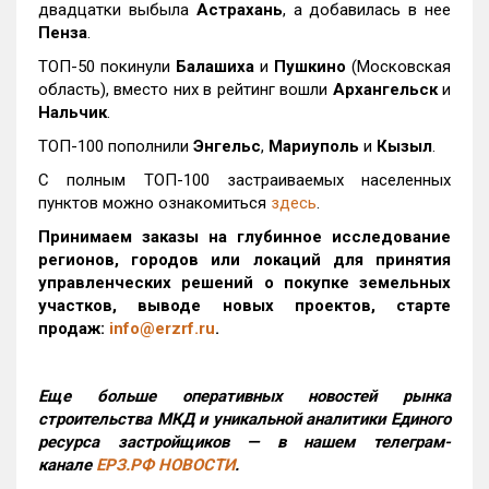
двадцатки выбыла
Астрахань
, а добавилась в нее
Пенза
.
ТОП-50 покинули
Балашиха
и
Пушкино
(Московская
область), вместо них в рейтинг вошли
Архангельск
и
Нальчик
.
ТОП-100 пополнили
Энгельс
,
Мариуполь
и
Кызыл
.
С полным ТОП-100 застраиваемых населенных
пунктов можно ознакомиться
здесь
.
Принимаем заказы на глубинное исследование
регионов, городов или локаций для принятия
управленческих решений о покупке земельных
участков, выводе новых проектов, старте
продаж:
info@erzrf.ru
.
Еще больше оперативных новостей рынка
строительства МКД и уникальной аналитики Единого
ресурса застройщиков — в нашем телеграм-
канале
ЕРЗ.РФ НОВОСТИ
.