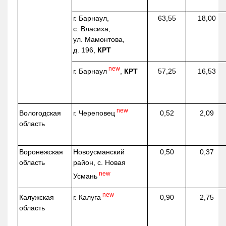
г. Барнаул,
63,55
18,00
с. Власиха,
ул. Мамонтова,
д. 196,
КРТ
new
г. Барнаул
,
КРТ
57,25
16,53
new
г. Череповец
Вологодская
0,52
2,09
область
Воронежская
Новоусманский
0,50
0,37
область
район, с. Новая
new
Усмань
new
г. Калуга
Калужская
0,90
2,75
область