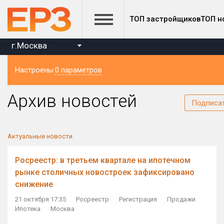
ТОП застройщиков
ТОП н
г.Москва
Настроены
0 параметров
Регион
Архив новостей
Подписа
Актуальные новости
Росреестр: в третьем квартале на ипотечном
рынке столичных новостроек зафиксировано
снижение
21 октября 17:35
Росреестр
Регистрация
Продажи
Ипотека
Москва