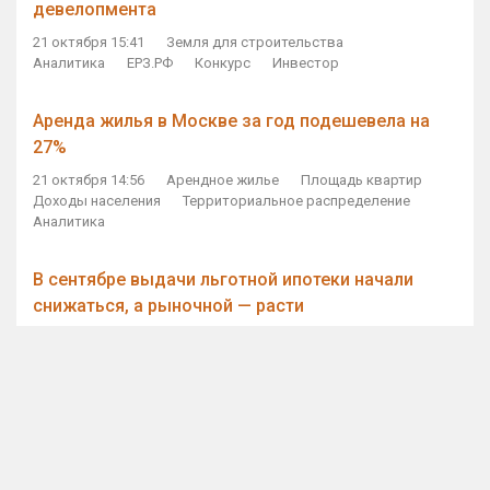
девелопмента
21 октября 15:41
Земля для строительства
Аналитика
ЕРЗ.РФ
Конкурс
Инвестор
Аренда жилья в Москве за год подешевела на
27%
21 октября 14:56
Арендное жилье
Площадь квартир
Доходы населения
Территориальное распределение
Аналитика
В сентябре выдачи льготной ипотеки начали
снижаться, а рыночной — расти
21 октября 14:11
Ипотека
Субсидирование ипотеки
Объем ИЖК
Количество ИЖК
Экспертное мнение
Виталий Мутко — Владимиру Путину: россияне
стали чаще выкупать квартиры без кредитов
21 октября 12:57
ДОМ.РФ
Проектное финансирование