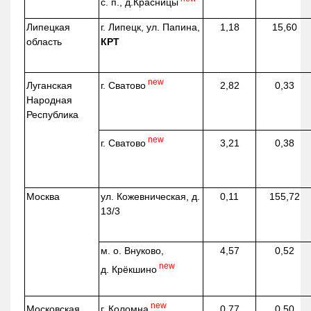
с. п.,
д.Красницы
Липецкая
г. Липецк, ул. Папина,
1,18
15,60
область
КРТ
new
г. Сватово
Луганская
2,82
0,33
Народная
Республика
new
г. Сватово
3,21
0,38
Москва
ул.
Кожевническая
, д.
0,11
155,72
13/3
м. о. Внуково,
4,57
0,52
new
д.
Крёкшино
new
г. Коломна
Московская
0,77
0,50