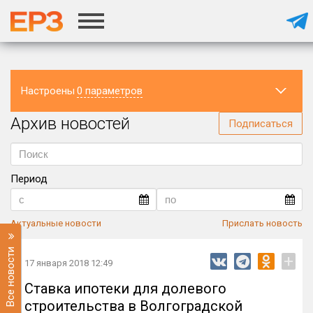
Настроены
0 параметров
Архив новостей
Регион
Подписаться
Период
Актуальные новости
Прислать новость
Все новости
+
17 января 2018 12:49
Ставка ипотеки для долевого
строительства в Волгоградской