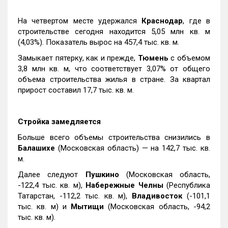
На четвертом месте удержался
Краснодар
, где в
строительстве сегодня находится 5,05 млн кв. м
(4,03%). Показатель вырос на 457,4 тыс. кв. м.
Замыкает пятерку, как и прежде,
Тюмень
с объемом
3,8 млн кв. м, что соответствует 3,07% от общего
объема строительства жилья в стране. За квартал
прирост составил 17,7 тыс. кв. м.
Стройка замедляется
Больше всего объемы строительства снизились в
Балашихе
(Московская область) — на 142,7 тыс. кв.
м.
Далее следуют
Пушкино
(Московская область,
-122,4 тыс. кв. м),
Набережные Челны
(Республика
Татарстан, -112,2 тыс. кв. м),
Владивосток
(-101,1
тыс. кв. м) и
Мытищи
(Московская область, -94,2
тыс. кв. м).