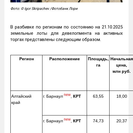
Фото: © Igor Skripachev /Фотобанк Лори
В разбивке по регионам по состоянию на 21.10.2025
земельные лоты для девелопмента на активных
торгах представлены следующим образом.
Регион
Расположение
Площадь,
Начальная
га
цена,
млн руб.
new
г. Барнаул
,
КРТ
Алтайский
63,55
18,00
край
new
г. Барнаул
,
КРТ
74,73
20,37