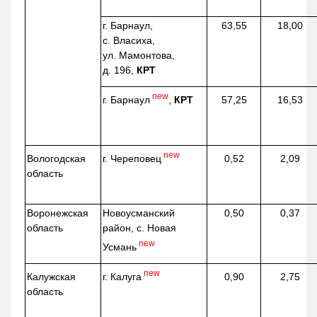
г. Барнаул,
63,55
18,00
с. Власиха,
ул. Мамонтова,
д. 196,
КРТ
new
г. Барнаул
,
КРТ
57,25
16,53
new
г. Череповец
Вологодская
0,52
2,09
область
Воронежская
Новоусманский
0,50
0,37
область
район, с. Новая
new
Усмань
new
г. Калуга
Калужская
0,90
2,75
область