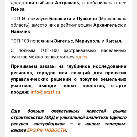
двадцатки выбыла
Астрахань
, а добавилась в нее
Пенза
.
ТОП-50 покинули
Балашиха
и
Пушкино
(Московская
область), вместо них в рейтинг вошли
Архангельск
и
Нальчик
.
ТОП-100 пополнили
Энгельс
,
Мариуполь
и
Кызыл
.
С полным ТОП-100 застраиваемых населенных
пунктов можно ознакомиться
здесь
.
Принимаем заказы на глубинное исследование
регионов, городов или локаций для принятия
управленческих решений о покупке земельных
участков, выводе новых проектов, старте
продаж:
info@erzrf.ru
.
Еще больше оперативных новостей рынка
строительства МКД и уникальной аналитики Единого
ресурса застройщиков — в нашем телеграм-
канале
ЕРЗ.РФ НОВОСТИ
.