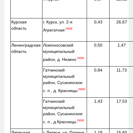
Курская
г. Курск, ул. 2-я
0,43
26,67
область
new
Агрегатная
Ленинградская
Ломоносовский
0,50
1,47
область
муниципальный
new
район, д.
Низино
Гатчинский
0,84
11,73
муниципальный
район, Сусанинское
new
с. п., д. Красницы
Гатчинский
1,43
17,53
муниципальный
район, Сусанинское
new
с. п.,
д.Красницы
Липецкая
г. Липецк, ул. Папина,
1,18
15,60