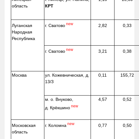
область
КРТ
new
г. Сватово
Луганская
2,82
0,33
Народная
Республика
new
г. Сватово
3,21
0,38
Москва
ул.
Кожевническая
, д.
0,11
155,72
13/3
м. о. Внуково,
4,57
0,52
new
д.
Крёкшино
new
г. Коломна
Московская
0,77
0,50
область