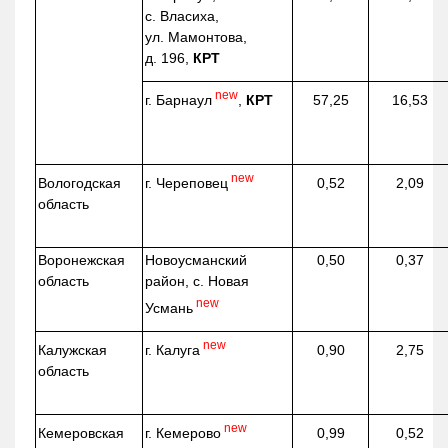
с. Власиха,
ул. Мамонтова,
д. 196,
КРТ
new
г. Барнаул
,
КРТ
57,25
16,53
new
г. Череповец
Вологодская
0,52
2,09
область
Воронежская
Новоусманский
0,50
0,37
область
район, с. Новая
new
Усмань
new
г. Калуга
Калужская
0,90
2,75
область
new
г. Кемерово
Кемеровская
0,99
0,52