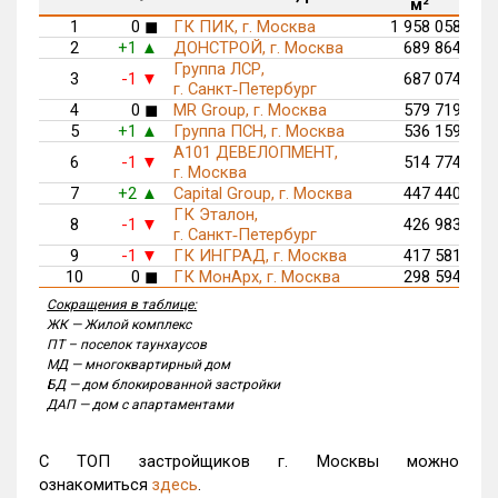
м²
п
1
0
◼
ГК ПИК, г. Москва
1 958 058
2
+1
ДОНСТРОЙ, г. Москва
689 864
▲
Группа ЛСР,
3
-1
687 074
▼
г. Санкт‑Петербург
4
0
◼
MR Group, г. Москва
579 719
5
+1
Группа ПСН, г. Москва
536 159
▲
А101 ДЕВЕЛОПМЕНТ,
6
-1
514 774
▼
г. Москва
7
+2
Capital Group, г. Москва
447 440
▲
ГК Эталон,
8
-1
426 983
▼
г. Санкт‑Петербург
9
-1
ГК ИНГРАД, г. Москва
417 581
▼
10
0
◼
ГК МонАрх, г. Москва
298 594
Сокращения в таблице:
ЖК — Жилой комплекс
ПТ – поселок таунхаусов
МД — многоквартирный дом
БД — дом блокированной застройки
ДАП — дом с апартаментами
С ТОП застройщиков г. Москвы можно
ознакомиться
здесь
.