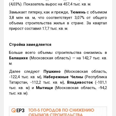
(4,03%). Показатель вырос на 457,4 тыс. кв. м.
Замыкает пятерку, как и прежде,
Тюмень
с объемом
3,8 млн кв. м, что соответствует 3,07% от общего
объема строительства жилья в стране. За квартал
прирост составил 17,7 тыс. кв. м.
Стройка замедляется
Больше всего объемы строительства снизились в
Балашихе
(Московская область) — на 142,7 тыс. кв.
м.
Далее следуют
Пушкино
(Московская область,
-122,4 тыс. кв. м),
Набережные Челны
(Республика
Татарстан, -112,2 тыс. кв. м),
Владивосток
(-101,1
тыс. кв. м) и
Мытищи
(Московская область, -94,2
тыс. кв. м).