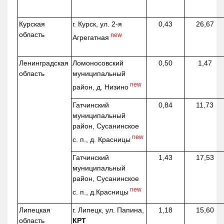
Курская
г. Курск, ул. 2-я
0,43
26,67
область
new
Агрегатная
Ленинградская
Ломоносовский
0,50
1,47
область
муниципальный
new
район, д.
Низино
Гатчинский
0,84
11,73
муниципальный
район, Сусанинское
new
с. п., д. Красницы
Гатчинский
1,43
17,53
муниципальный
район, Сусанинское
new
с. п.,
д.Красницы
Липецкая
г. Липецк, ул. Папина,
1,18
15,60
область
КРТ