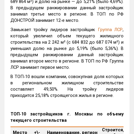
689 864 м²) и долю на рынке — до 5,21% (было 4,69%).
В предыдущем ранжировании данный застройщик
занимал третье место в регионе. В ТОП по РФ
ДОНСТРОЙ занимает 12‑е место.
Замыкает тройку лидеров застройщик
Группа ЛСР
,
который увеличил объем текущего жилищного
строительства на 2 242 м² (с 684 832 до 687 074 м²) и
уменьшил долю на рынке до 5,19% (было 5,36%). В
предыдущем ранжировании данный застройщик
занимал второе место в регионе. В ТОП по РФ Группа
ЛСР занимает первое место.
В ТОП‑10 вошли компании, совокупная доля которых
в региональном жилищном строительстве
составляет 49,50%. На тройку лидеров
приходится 25,18% строящегося жилья в регионе.
ТОП‑10 застройщиков г. Москвы по объему
текущего строительства
Строится,
М
Место
+\-
Наименование, регион