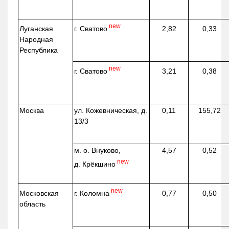
new
г. Сватово
Луганская
2,82
0,33
Народная
Республика
new
г. Сватово
3,21
0,38
Москва
ул.
Кожевническая
, д.
0,11
155,72
13/3
м. о. Внуково,
4,57
0,52
new
д.
Крёкшино
new
г. Коломна
Московская
0,77
0,50
область