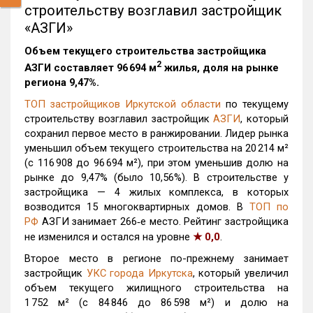
строительству возглавил застройщик
«АЗГИ»
Объем текущего строительства застройщика
2
АЗГИ
составляет 96 694 м
жилья, доля на рынке
региона 9,47%.
ТОП застройщиков Иркутской области
по текущему
строительству возглавил застройщик
АЗГИ
, который
сохранил первое место в ранжировании. Лидер рынка
уменьшил объем текущего строительства на 20 214 м²
(с 116 908 до 96 694 м²), при этом уменьшив долю на
рынке до 9,47% (было 10,56%). В строительстве у
застройщика — 4 жилых комплекса, в которых
возводится 15 многоквартирных домов. В
ТОП по
РФ
АЗГИ занимает 266‑е место. Рейтинг застройщика
не изменился и остался на уровне
★
0,0
.
Второе место в регионе по-прежнему занимает
застройщик
УКС города Иркутска
, который увеличил
объем текущего жилищного строительства на
1 752 м² (с 84 846 до 86 598 м²) и долю на