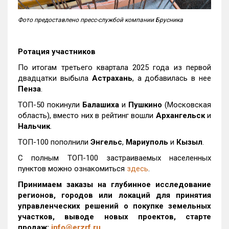
Фото предоставлено пресс-службой компании Брусника
Ротация участников
По итогам третьего квартала 2025 года из первой
двадцатки выбыла
Астрахань
, а добавилась в нее
Пенза
.
ТОП-50 покинули
Балашиха
и
Пушкино
(Московская
область), вместо них в рейтинг вошли
Архангельск
и
Нальчик
.
ТОП-100 пополнили
Энгельс
,
Мариуполь
и
Кызыл
.
С полным ТОП-100 застраиваемых населенных
пунктов можно ознакомиться
здесь
.
Принимаем заказы на глубинное исследование
регионов, городов или локаций для принятия
управленческих решений о покупке земельных
участков, выводе новых проектов, старте
продаж:
info@erzrf.ru
.