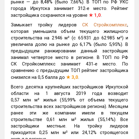
рынке — до 8,48% (было 7,66%). В ТОП по РФ УКС
города Иркутска занимает 312‑е место. Рейтинг
застройщика сохранился на уровне
★
1,0
.
Замыкает тройку лидеров
СК Стройкомплекс
,
которая уменьшила объем текущего жилищного
строительства на 2 946 м² (с 65 931 до 62 985 м²) и
увеличила долю на рынке до 6,17% (было 5,95%). В
предыдущем ранжировании данный застройщик
занимал четвертое место в регионе. В ТОП по РФ
СК Стройкомплекс занимает 431‑е место. По
сравнению с предыдущим ТОП рейтинг застройщика
снизился на 0,5 балла до
★
3,0
.
Всего десятка крупнейших застройщиков Иркутской
области на 1 августа 2019 года возводит
0,57 млн м² жилья (55,99% от объема текущего
строительства всех застройщиков региона). Месяцем
ранее эти же компании имели в текущем
строительстве 0,61 млн м² жилья (55,14%). Все
застройщики местные. На тройку лидеров
приходится 0,25 млн м² или 24,12% строящегося
жилья в регионе.