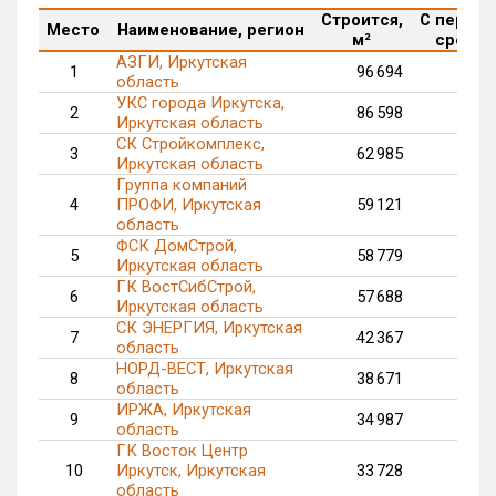
Строится,
С перен
Место
Наименование, регион
м²
срока, 
АЗГИ, Иркутская
1
96 694
16
область
УКС города Иркутска,
2
86 598
37
Иркутская область
СК Стройкомплекс,
3
62 985
43
Иркутская область
Группа компаний
4
ПРОФИ, Иркутская
59 121
область
ФСК ДомСтрой,
5
58 779
15
Иркутская область
ГК ВостСибСтрой,
6
57 688
23
Иркутская область
СК ЭНЕРГИЯ, Иркутская
7
42 367
область
НОРД-ВЕСТ, Иркутская
8
38 671
10
область
ИРЖА, Иркутская
9
34 987
область
ГК Восток Центр
10
Иркутск, Иркутская
33 728
11
область