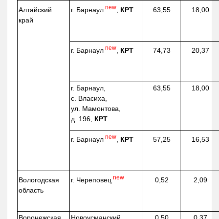
new
г. Барнаул
,
КРТ
Алтайский
63,55
18,00
край
new
г. Барнаул
,
КРТ
74,73
20,37
г. Барнаул,
63,55
18,00
с. Власиха,
ул. Мамонтова,
д. 196,
КРТ
new
г. Барнаул
,
КРТ
57,25
16,53
new
г. Череповец
Вологодская
0,52
2,09
область
Воронежская
Новоусманский
0,50
0,37