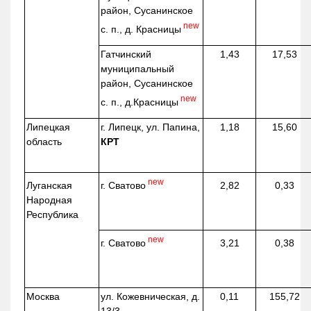
район, Сусанинское
new
с. п., д. Красницы
Гатчинский
1,43
17,53
муниципальный
район, Сусанинское
new
с. п.,
д.Красницы
Липецкая
г. Липецк, ул. Папина,
1,18
15,60
область
КРТ
new
г. Сватово
Луганская
2,82
0,33
Народная
Республика
new
г. Сватово
3,21
0,38
Москва
ул.
Кожевническая
, д.
0,11
155,72