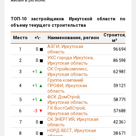
ТОП‑10 застройщиков Иркутской области по
объему текущего строительства
Строится,
М
Место
+\-
Наименование, регион
м²
п
АЗГИ, Иркутская
1
0
96 694
◼
область
УКС города Иркутска,
2
0
86 598
◼
Иркутская область
СК Стройкомплекс,
3
+1
62 985
▲
Иркутская область
Группа компаний
4
+1
ПРОФИ, Иркутская
59 121
▲
область
ФСК ДомСтрой,
5
+1
58 779
▲
Иркутская область
ГК ВостСибСтрой,
6
-3
57 688
▼
Иркутская область
СК ЭНЕРГИЯ, Иркутская
7
0
42 367
◼
область
НОРД-ВЕСТ, Иркутская
8
0
38 671
◼
область