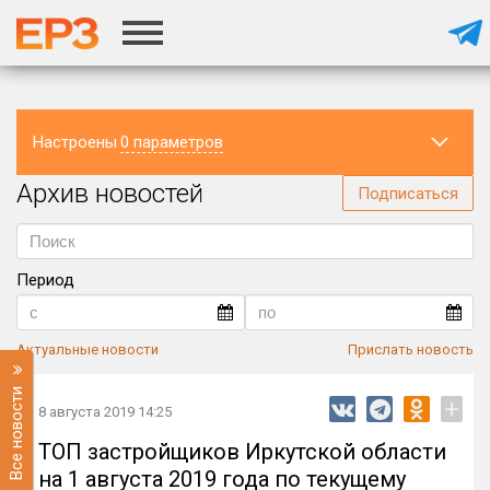
Настроены
0 параметров
Архив новостей
Регион
Подписаться
Период
Актуальные новости
Прислать новость
Все новости
+
8 августа 2019 14:25
ТОП застройщиков Иркутской области
на 1 августа 2019 года по текущему