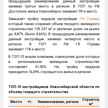
предыдущем ранжировании данный застройщик
занимал третье место в регионе. В ТОП по РФ
Доступное жилье Новосибирск занимает 99‑е место.
Замыкает тройку лидеров застройщик
ГК Стрижи
,
который также сохранил объем текущего жилищного
строительства 159 257 м² и увеличил долю на рынке
до 4,87% (было 4,66%). В предыдущем ранжировании
данный застройщик занимал четвертое место в
регионе. В ТОП по РФ ГК Стрижи
занимает 118‑е место.
В ТОП‑10 вошли компании, совокупная доля которых
в региональном жилищном строительстве
составляет 41,50%. На тройку лидеров
приходится 16,09% строящегося жилья в регионе.
ТОП‑10 застройщиков Новосибирской области по
объему текущего строительства
Строится,
М
Место
+\-
Наименование, регион
м²
п