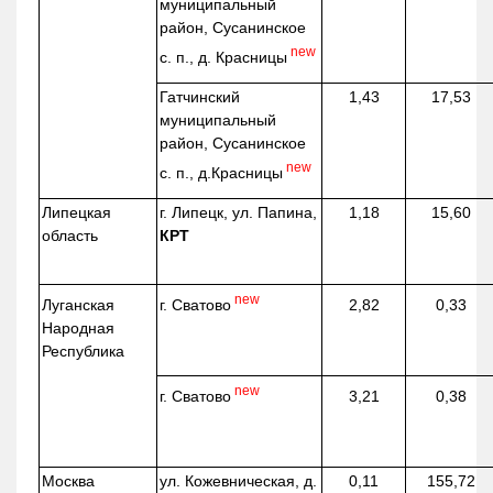
муниципальный
район, Сусанинское
new
с. п., д. Красницы
Гатчинский
1,43
17,53
муниципальный
район, Сусанинское
new
с. п.,
д.Красницы
Липецкая
г. Липецк, ул. Папина,
1,18
15,60
область
КРТ
new
г. Сватово
Луганская
2,82
0,33
Народная
Республика
new
г. Сватово
3,21
0,38
Москва
ул.
Кожевническая
, д.
0,11
155,72