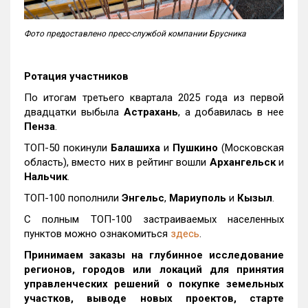
Фото предоставлено пресс-службой компании Брусника
Ротация участников
По итогам третьего квартала 2025 года из первой
двадцатки выбыла
Астрахань
, а добавилась в нее
Пенза
.
ТОП-50 покинули
Балашиха
и
Пушкино
(Московская
область), вместо них в рейтинг вошли
Архангельск
и
Нальчик
.
ТОП-100 пополнили
Энгельс
,
Мариуполь
и
Кызыл
.
С полным ТОП-100 застраиваемых населенных
пунктов можно ознакомиться
здесь
.
Принимаем заказы на глубинное исследование
регионов, городов или локаций для принятия
управленческих решений о покупке земельных
участков, выводе новых проектов, старте