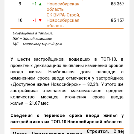
9
+1
Новосибирская
88 367
▲
область
СК ВИРА-Строй,
10
-1
Новосибирская
85 157
▼
область
Сокращения в таблице:
ЖК — Жилой комплекс
МД — многоквартирный дом
У шести застройщиков, вошедших в ТОП‑10, в
проектных декларациях выявлены изменения сроков
ввода жилья. Наибольшая доля площади с
изменением срока ввода отмечается у застройщика
«Доступное жилье Новосибирск» — 82,3%. У этого же
застройщика отмечается максимальное среднее
количество месяцев уточнения срока ввода
жилья — 21,67 мес.
Сведения о переносе срока ввода жилья у
застройщиков из ТОП‑10 Новосибирской области
Строится,
С перен
Место
Наименование, регион