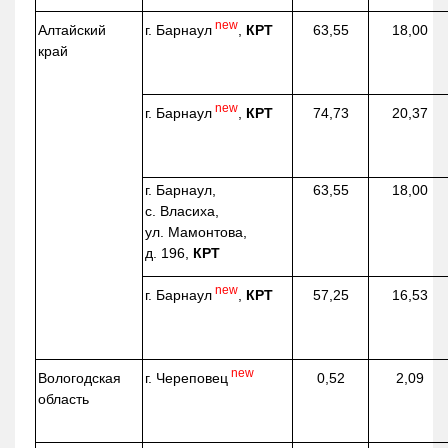
new
г. Барнаул
,
КРТ
Алтайский
63,55
18,00
край
new
г. Барнаул
,
КРТ
74,73
20,37
г. Барнаул,
63,55
18,00
с. Власиха,
ул. Мамонтова,
д. 196,
КРТ
new
г. Барнаул
,
КРТ
57,25
16,53
new
г. Череповец
Вологодская
0,52
2,09
область