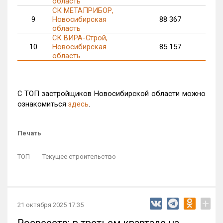
область
СК МЕТАПРИБОР,
9
Новосибирская
88 367
27
область
СК ВИРА-Строй,
10
Новосибирская
85 157
35
область
С ТОП застройщиков Новосибирской области можно
ознакомиться
здесь
.
Печать
ТОП
Текущее строительство
+
21 октября 2025 17:35
Росреестр: в третьем квартале на