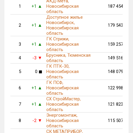
АКД-Мета,
1
+1
Новосибирская
187 454
▲
область
Доступное жилье
Новосибирск,
2
+1
179 543
▲
Новосибирская
область
ГК Стрижи,
3
+1
Новосибирская
159 257
▲
область
Брусника, Тюменская
4
-3
149 516
▼
область
ГК ПТК-30,
5
0
◼
Новосибирская
148 079
область
ГК ПСФ,
6
+1
Новосибирская
122 998
▲
область
СХ СтройМастер,
7
+1
Новосибирская
121 823
▲
область
Энергомонтаж,
8
-2
Новосибирская
115 507
▼
область
СК МЕТАПРИБОР,