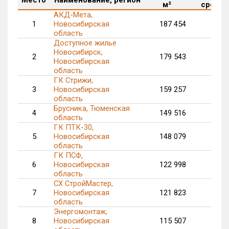
м²
срока, 
АКД-Мета,
1
Новосибирская
187 454
25
область
Доступное жилье
Новосибирск,
2
179 543
147
Новосибирская
область
ГК Стрижи,
3
Новосибирская
159 257
область
Брусника, Тюменская
4
149 516
область
ГК ПТК-30,
5
Новосибирская
148 079
область
ГК ПСФ,
6
Новосибирская
122 998
40
область
СХ СтройМастер,
7
Новосибирская
121 823
73
область
Энергомонтаж,
8
Новосибирская
115 507