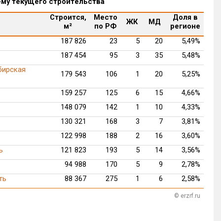
ему текущего строительства
Строится,
Место
Доля в
ЖК
МД
м²
по РФ
регионе
187 826
23
5
20
5,49%
187 454
95
3
35
5,48%
бирская
179 543
106
1
20
5,25%
159 257
125
6
15
4,66%
148 079
142
1
10
4,33%
130 321
168
3
7
3,81%
122 998
188
2
16
3,60%
ь
121 823
193
5
14
3,56%
ь
94 988
170
5
9
2,78%
ть
88 367
275
1
6
2,58%
© erzrf.ru