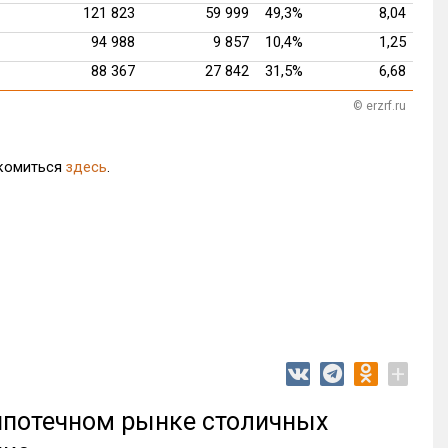
121 823
59 999
49,3%
8,04
94 988
9 857
10,4%
1,25
88 367
27 842
31,5%
6,68
© erzrf.ru
акомиться
здесь
.
+
 ипотечном рынке столичных