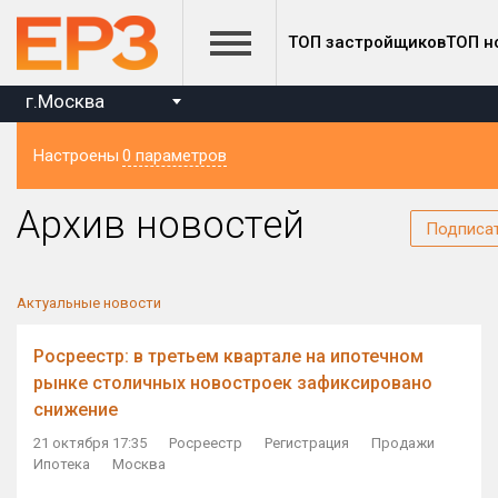
ТОП застройщиков
ТОП н
г.Москва
Настроены
0 параметров
Регион
Архив новостей
Подписа
Актуальные новости
Росреестр: в третьем квартале на ипотечном
рынке столичных новостроек зафиксировано
снижение
21 октября 17:35
Росреестр
Регистрация
Продажи
Ипотека
Москва