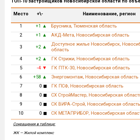
ТОП‑10 застройщиков Новосибирской области по объ
Место
+\-
Наименование, регион
1
+1
Брусника, Тюменская область
▲
2
+1
АКД-Мета, Новосибирская область
▲
Доступное жилье Новосибирск, Новоси
3
+2
▲
область
4
+2
ГК Стрижи, Новосибирская область
▲
5
-4
ГК ПТК-30, Новосибирская область
▼
6
+58
Энергомонтаж, Новосибирская область
▲
7
0
◼
ГК ПСФ, Новосибирская область
8
0
◼
СХ СтройМастер, Новосибирская област
9
0
◼
СК ВИРА-Строй, Новосибирская област
10
0
◼
СК МЕТАПРИБОР, Новосибирская облас
Сокращения в таблице:
ЖК — Жилой комплекс