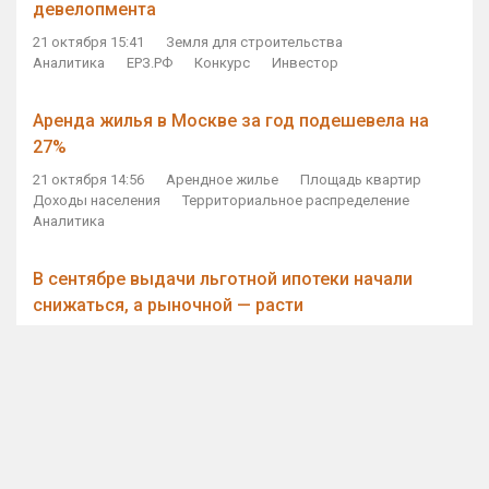
девелопмента
21 октября 15:41
Земля для строительства
Аналитика
ЕРЗ.РФ
Конкурс
Инвестор
Аренда жилья в Москве за год подешевела на
27%
21 октября 14:56
Арендное жилье
Площадь квартир
Доходы населения
Территориальное распределение
Аналитика
В сентябре выдачи льготной ипотеки начали
снижаться, а рыночной — расти
21 октября 14:11
Ипотека
Субсидирование ипотеки
Объем ИЖК
Количество ИЖК
Экспертное мнение
Виталий Мутко — Владимиру Путину: россияне
стали чаще выкупать квартиры без кредитов
21 октября 12:57
ДОМ.РФ
Проектное финансирование