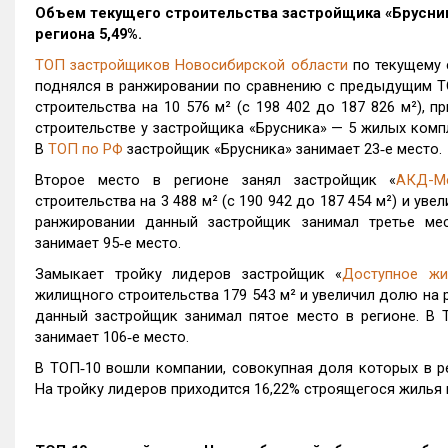
Объем текущего строительства застройщика «
Брусни
региона 5,49%.
ТОП застройщиков Новосибирской области
по текущему 
поднялся в ранжировании по сравнению с предыдущим Т
строительства на 10 576 м² (с 198 402 до 187 826 м²), п
строительстве у застройщика «Брусника» — 5 жилых комп
В
ТОП по РФ
застройщик «Брусника» занимает 23‑е место.
Второе место в регионе занял застройщик «
АКД-М
строительства на 3 488 м² (с 190 942 до 187 454 м²) и ув
ранжировании данный застройщик занимал третье ме
занимает 95‑е место.
Замыкает тройку лидеров застройщик «
Доступное жи
жилищного строительства 179 543 м² и увеличил долю на 
данный застройщик занимал пятое место в регионе. В
занимает 106‑е место.
В ТОП‑10 вошли компании, совокупная доля которых в р
На тройку лидеров приходится 16,22% строящегося жилья 