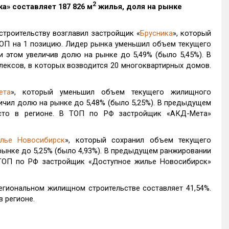
2
ка
» составляет 187 826 м
жилья, доля на рынке
строительству возглавил застройщик «
Брусника
», который
ОП на 1 позицию. Лидер рынка уменьшил объем текущего
ри этом увеличив долю на рынке до 5,49% (было 5,45%). В
лексов, в которых возводится 20 многоквартирных домов.
ета
», который уменьшил объем текущего жилищного
еличил долю на рынке до 5,48% (было 5,25%). В предыдущем
сто в регионе. В ТОП по РФ застройщик «АКД-Мета»
лье Новосибирск
», который сохранил объем текущего
рынке до 5,25% (было 4,93%). В предыдущем ранжировании
 ТОП по РФ застройщик «Доступное жилье Новосибирск»
егиональном жилищном строительстве составляет 41,54%.
в регионе.