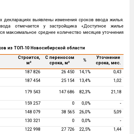
х декларациях выявлены изменения сроков ввода жилья.
ода отмечается у застройщика «Доступное жилье
тся максимальное среднее количество месяцев уточнения
ков из ТОП‑10 Новосибирской области
Строится,
С переносом
Уточнение
%
м²
срока, м²
срока, мес.
187 826
26 450
14,1%
0,43
187 454
25 154
13,4%
1,02
179 543
147 686
82,3%
21,18
159 257
0
0,0%
-
148 079
38 565
26,0%
5,09
130 321
0
0,0%
-
122 998
27 726
22,5%
1,44