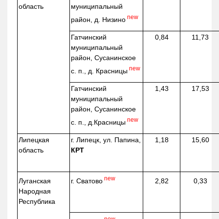
область
муниципальный
new
район, д.
Низино
Гатчинский
0,84
11,73
муниципальный
район, Сусанинское
new
с. п., д. Красницы
Гатчинский
1,43
17,53
муниципальный
район, Сусанинское
new
с. п.,
д.Красницы
Липецкая
г. Липецк, ул. Папина,
1,18
15,60
область
КРТ
new
г. Сватово
Луганская
2,82
0,33
Народная
Республика
new