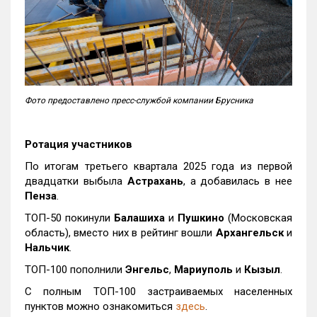
Фото предоставлено пресс-службой компании Брусника
Ротация участников
По итогам третьего квартала 2025 года из первой
двадцатки выбыла
Астрахань
, а добавилась в нее
Пенза
.
ТОП-50 покинули
Балашиха
и
Пушкино
(Московская
область), вместо них в рейтинг вошли
Архангельск
и
Нальчик
.
ТОП-100 пополнили
Энгельс
,
Мариуполь
и
Кызыл
.
С полным ТОП-100 застраиваемых населенных
пунктов можно ознакомиться
здесь
.