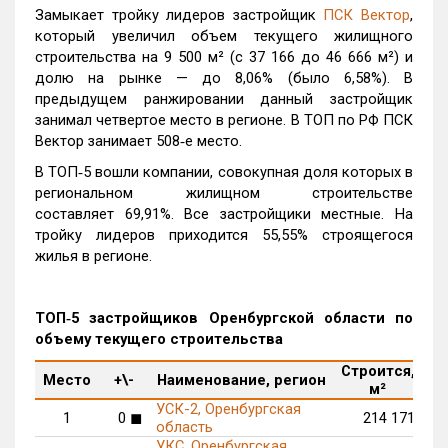
Замыкает тройку лидеров застройщик
ПСК Вектор
,
который увеличил объем текущего жилищного
строительства на 9 500 м² (с 37 166 до 46 666 м²) и
долю на рынке — до 8,06% (было 6,58%). В
предыдущем ранжировании данный застройщик
занимал четвертое место в регионе. В ТОП по РФ ПСК
Вектор занимает 508‑е место.
В ТОП‑5 вошли компании, совокупная доля которых в
региональном жилищном строительстве
составляет 69,91%. Все застройщики местные. На
тройку лидеров приходится 55,55% строящегося
жилья в регионе.
ТОП‑5 застройщиков Оренбургской области по
объему текущего строительства
Строится,
М
Место
+\-
Наименование, регион
м²
п
УСК-2, Оренбургская
1
0
◼
214 171
область
УКС, Оренбургская