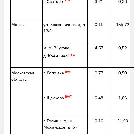
г. Сватово
3,21
0,38
Москва
ул.
Кожевническая
, д.
0,11
155,72
13/3
м. о. Внуково,
4,57
0,52
new
д.
Крёкшино
new
г. Коломна
Московская
0,77
0,50
область
new
г. Щелково
0,48
1,86
г. Голицыно, ш.
0,16
21,03
Можайское, д. 57