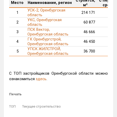
Строится,
С перен
Место
Наименование, регион
м²
срока, 
УСК-2, Оренбургская
1
214 171
область
УКС, Оренбургская
2
60 877
37
область
ПСК Вектор,
3
46 666
8
Оренбургская область
ГК Оренбургстрой,
4
46 450
Оренбургская область
УПСК ЖИЛСТРОЙ,
5
36 700
13
Оренбургская область
С ТОП застройщиков Оренбургской области можно
ознакомиться
здесь
.
Печать
ТОП
Текущее строительство