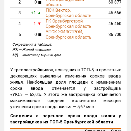
2
0
◼
60 877
область
ПСК Вектор,
3
+1
46 666
▲
Оренбургская область
ГК Оренбургстрой,
4
-1
46 450
▼
Оренбургская область
УПСК ЖИЛСТРОЙ,
5
0
◼
36 700
Оренбургская область
Сокращения в таблице:
ЖК — Жилой комплекс
МД — многоквартирный дом
У трех застройщиков, вошедших в ТОП‑5, в проектных
декларациях выявлены изменения сроков ввода
жилья. Наибольшая доля площади с изменением
срока ввода отмечается у застройщика
«УКС» — 62,0%. У этого же застройщика отмечается
максимальное среднее количество месяцев
уточнения срока ввода жилья — 5,67 мес.
Сведения о переносе срока ввода жилья у
застройщиков из ТОП‑5 Оренбургской области