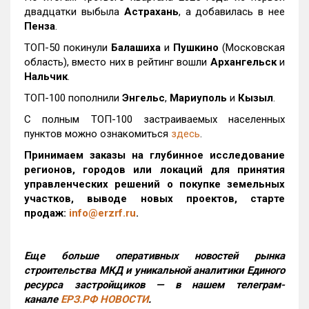
двадцатки выбыла
Астрахань
, а добавилась в нее
Пенза
.
ТОП-50 покинули
Балашиха
и
Пушкино
(Московская
область), вместо них в рейтинг вошли
Архангельск
и
Нальчик
.
ТОП-100 пополнили
Энгельс
,
Мариуполь
и
Кызыл
.
С полным ТОП-100 застраиваемых населенных
пунктов можно ознакомиться
здесь
.
Принимаем заказы на глубинное исследование
регионов, городов или локаций для принятия
управленческих решений о покупке земельных
участков, выводе новых проектов, старте
продаж:
info@erzrf.ru
.
Еще больше оперативных новостей рынка
строительства МКД и уникальной аналитики Единого
ресурса застройщиков — в нашем телеграм-
канале
ЕРЗ.РФ НОВОСТИ
.