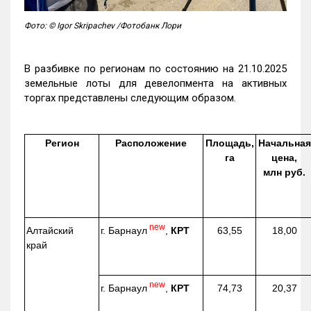
Фото: © Igor Skripachev /Фотобанк Лори
В разбивке по регионам по состоянию на 21.10.2025
земельные лоты для девелопмента на активных
торгах представлены следующим образом.
Регион
Расположение
Площадь,
Начальная
га
цена,
млн руб.
new
г. Барнаул
,
КРТ
Алтайский
63,55
18,00
край
new
г. Барнаул
,
КРТ
74,73
20,37