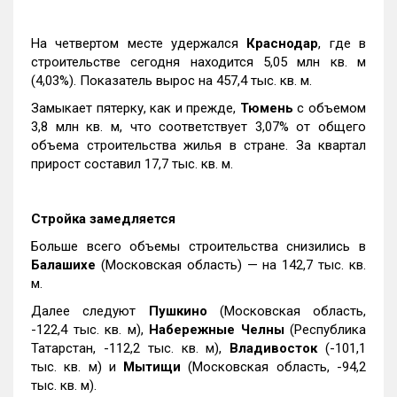
На четвертом месте удержался
Краснодар
, где в
строительстве сегодня находится 5,05 млн кв. м
(4,03%). Показатель вырос на 457,4 тыс. кв. м.
Замыкает пятерку, как и прежде,
Тюмень
с объемом
3,8 млн кв. м, что соответствует 3,07% от общего
объема строительства жилья в стране. За квартал
прирост составил 17,7 тыс. кв. м.
Стройка замедляется
Больше всего объемы строительства снизились в
Балашихе
(Московская область) — на 142,7 тыс. кв.
м.
Далее следуют
Пушкино
(Московская область,
-122,4 тыс. кв. м),
Набережные Челны
(Республика
Татарстан, -112,2 тыс. кв. м),
Владивосток
(-101,1
тыс. кв. м) и
Мытищи
(Московская область, -94,2
тыс. кв. м).