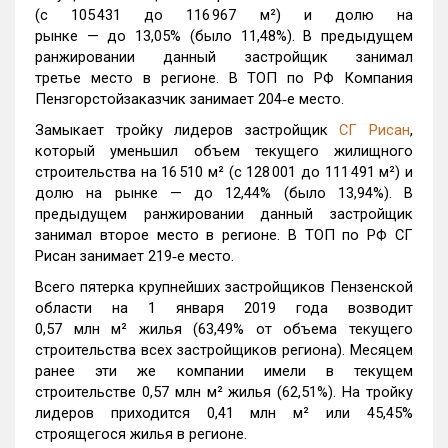
(с 105 431 до 116 967 м²) и долю на
рынке — до 13,05% (было 11,48%). В предыдущем
ранжировании данный застройщик занимал
третье место в регионе. В ТОП по РФ Компания
Пензгорстойзаказчик занимает 204‑е место.
Замыкает тройку лидеров застройщик
СГ Рисан
,
который уменьшил объем текущего жилищного
строительства на 16 510 м² (с 128 001 до 111 491 м²) и
долю на рынке — до 12,44% (было 13,94%). В
предыдущем ранжировании данный застройщик
занимал второе место в регионе. В ТОП по РФ СГ
Рисан занимает 219‑е место.
Всего пятерка крупнейших застройщиков Пензенской
области на 1 января 2019 года возводит
0,57 млн м² жилья (63,49% от объема текущего
строительства всех застройщиков региона). Месяцем
ранее эти же компании имели в текущем
строительстве 0,57 млн м² жилья (62,51%). На тройку
лидеров приходится 0,41 млн м² или 45,45%
строящегося жилья в регионе.