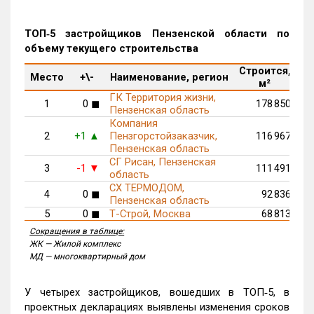
ТОП‑5 застройщиков Пензенской области по
объему текущего строительства
Строится,
М
Место
+\-
Наименование, регион
м²
п
ГК Территория жизни,
1
0
178 850
◼
Пензенская область
Компания
2
+1
Пензгорстойзаказчик,
116 967
▲
Пензенская область
СГ Рисан, Пензенская
3
-1
111 491
▼
область
СХ ТЕРМОДОМ,
4
0
92 836
◼
Пензенская область
5
0
Т-Строй, Москва
68 813
◼
Сокращения в таблице:
ЖК — Жилой комплекс
МД — многоквартирный дом
У четырех застройщиков, вошедших в ТОП‑5, в
проектных декларациях выявлены изменения сроков