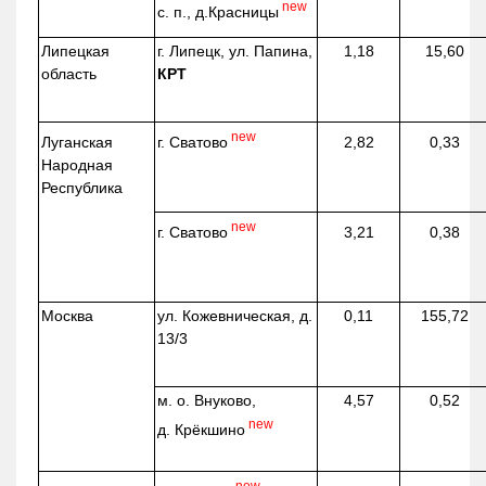
new
с. п.,
д.Красницы
Липецкая
г. Липецк, ул. Папина,
1,18
15,60
область
КРТ
new
г. Сватово
Луганская
2,82
0,33
Народная
Республика
new
г. Сватово
3,21
0,38
Москва
ул.
Кожевническая
, д.
0,11
155,72
13/3
м. о. Внуково,
4,57
0,52
new
д.
Крёкшино
new