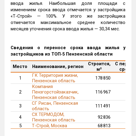
ввода жилья. Наибольшая доля площади с
изменением срока ввода отмечается у застройщика
«Т-Строй» — 100%. У этого же застройщика
отмечается максимальное среднее количество
месяцев уточнения срока ввода жилья — 30,34 мес.
Сведения о переносе срока ввода жилья у
застройщиков из ТОП‑5 Пензенской области
Строится,
С перен
Место
Наименование, регион
м²
срока, 
ГК Территория жизни,
1
178 850
Пензенская область
Компания
2
Пензгорстойзаказчик,
116 967
22
Пензенская область
СГ Рисан, Пензенская
3
111 491
область
СХ ТЕРМОДОМ,
4
92 836
29
Пензенская область
5
Т-Строй, Москва
68 813
68