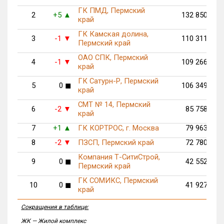
ГК ПМД, Пермский
2
+5
132 850
▲
край
ГК Камская долина,
3
-1
110 311
▼
Пермский край
ОАО СПК, Пермский
4
-1
109 266
▼
край
ГК Сатурн-Р, Пермский
5
0
◼
106 349
край
СМТ № 14, Пермский
6
-2
85 758
▼
край
7
+1
ГК КОРТРОС, г. Москва
79 963
▲
8
-2
ПЗСП, Пермский край
72 780
▼
Компания Т-СитиСтрой,
9
0
◼
42 552
Пермский край
ГК СОМИКС, Пермский
10
0
◼
41 927
край
Сокращения в таблице:
ЖК — Жилой комплекс