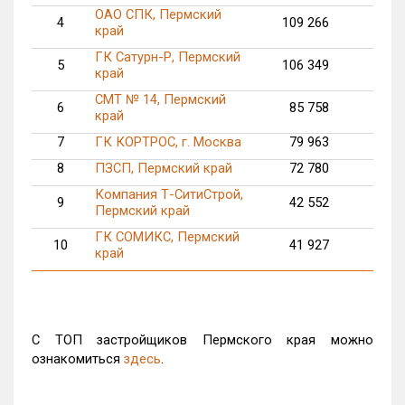
ОАО СПК, Пермский
4
109 266
33
край
ГК Сатурн-Р, Пермский
5
106 349
край
СМТ № 14, Пермский
6
85 758
15
край
7
ГК КОРТРОС, г. Москва
79 963
8
ПЗСП, Пермский край
72 780
10
Компания Т-СитиСтрой,
9
42 552
Пермский край
ГК СОМИКС, Пермский
10
41 927
край
С ТОП застройщиков Пермского края можно
ознакомиться
здесь
.