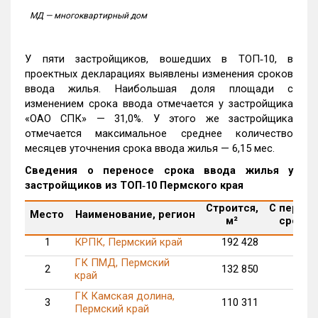
МД — многоквартирный дом
У пяти застройщиков, вошедших в ТОП‑10, в
проектных декларациях выявлены изменения сроков
ввода жилья. Наибольшая доля площади с
изменением срока ввода отмечается у застройщика
«ОАО СПК» — 31,0%. У этого же застройщика
отмечается максимальное среднее количество
месяцев уточнения срока ввода жилья — 6,15 мес.
Сведения о переносе срока ввода жилья у
застройщиков из ТОП‑10 Пермского края
Строится,
С перен
Место
Наименование, регион
м²
срока, 
1
КРПК, Пермский край
192 428
57
ГК ПМД, Пермский
2
132 850
край
ГК Камская долина,
3
110 311
26
Пермский край