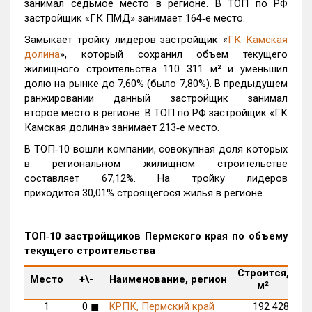
занимал седьмое место в регионе. В ТОП по РФ
застройщик «ГК ПМД» занимает 164‑е место.
Замыкает тройку лидеров застройщик «
ГК Камская
долина
», который сохранил объем текущего
жилищного строительства 110 311 м² и уменьшил
долю на рынке до 7,60% (было 7,80%). В предыдущем
ранжировании данный застройщик занимал
второе место в регионе. В ТОП по РФ застройщик «ГК
Камская долина» занимает 213‑е место.
В ТОП‑10 вошли компании, совокупная доля которых
в региональном жилищном строительстве
составляет 67,12%. На тройку лидеров
приходится 30,01% строящегося жилья в регионе.
ТОП‑10 застройщиков Пермского края по объему
текущего строительства
Строится,
М
Место
+\-
Наименование, регион
м²
п
1
0
◼
КРПК, Пермский край
192 428