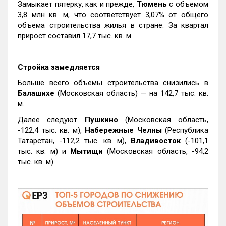
Замыкает пятерку, как и прежде,
Тюмень
с объемом
3,8 млн кв. м, что соответствует 3,07% от общего
объема строительства жилья в стране. За квартал
прирост составил 17,7 тыс. кв. м.
Стройка замедляется
Больше всего объемы строительства снизились в
Балашихе
(Московская область) — на 142,7 тыс. кв.
м.
Далее следуют
Пушкино
(Московская область,
-122,4 тыс. кв. м),
Набережные Челны
(Республика
Татарстан, -112,2 тыс. кв. м),
Владивосток
(-101,1
тыс. кв. м) и
Мытищи
(Московская область, -94,2
тыс. кв. м).