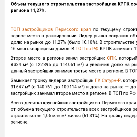
Объем текущего строительства застройщика
КРПК
сос
региона 11,27%.
ТОП застройщиков Пермского края
по текущему строит
первое место в ранжировании. Лидер рынка сохранил объе
долю на рынке до 11,27% (было 10,10%). В строительстве
16 многоквартирных домов. В
ТОП по РФ
КРПК занимает 12
Второе место в регионе занял застройщик
СПК
, которы
8 334 м² (с 122 395 до 114 061 м²) и увеличил долю на 
данный застройщик занимал третье место в регионе. В ТО
Замыкает тройку лидеров застройщик
ГК Сатурн-Р
, кото
31 647 м² (с 140 761 до 109 114 м²) и долю на рынке — 
застройщик занимал второе место в регионе. В ТОП по РФ 
Всего десятка крупнейших застройщиков Пермского края н
от объема текущего строительства всех застройщиков ре
строительстве 1,05 млн м² жилья (61,31%). На тройку лиде
регионе.