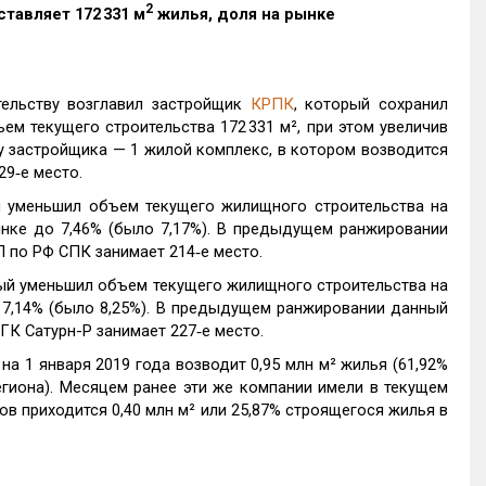
2
тавляет 172 331 м
жилья, доля на рынке
ельству возглавил застройщик
КРПК
, который сохранил
м текущего строительства 172 331 м², при этом увеличив
 у застройщика — 1 жилой комплекс, в котором возводится
9‑е место.
й уменьшил объем текущего жилищного строительства на
рынке до 7,46% (было 7,17%). В предыдущем ранжировании
П по РФ СПК занимает 214‑е место.
рый уменьшил объем текущего жилищного строительства на
до 7,14% (было 8,25%). В предыдущем ранжировании данный
ГК Сатурн-Р занимает 227‑е место.
а 1 января 2019 года возводит 0,95 млн м² жилья (61,92%
гиона). Месяцем ранее эти же компании имели в текущем
ров приходится 0,40 млн м² или 25,87% строящегося жилья в