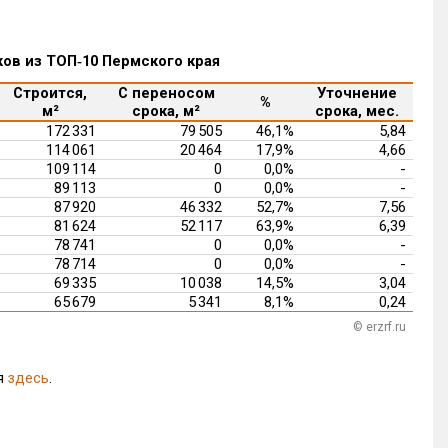
ов из ТОП‑10 Пермского края
Строится,
С переносом
Уточнение
%
м²
срока, м²
срока, мес.
172 331
79 505
46,1%
5,84
114 061
20 464
17,9%
4,66
109 114
0
0,0%
-
89 113
0
0,0%
-
87 920
46 332
52,7%
7,56
81 624
52 117
63,9%
6,39
78 741
0
0,0%
-
78 714
0
0,0%
-
69 335
10 038
14,5%
3,04
65 679
5 341
8,1%
0,24
© erzrf.ru
я
здесь
.