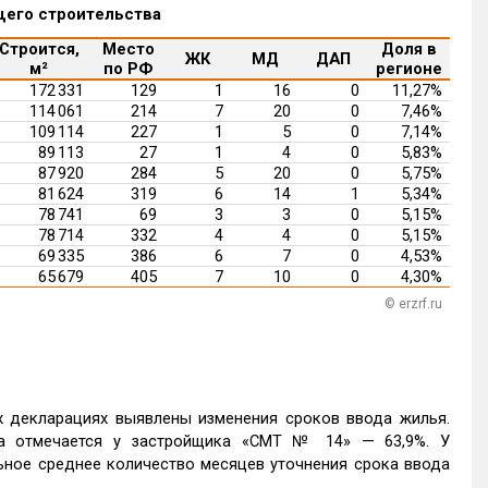
щего строительства
Строится,
Место
Доля в
ЖК
МД
ДАП
м²
по РФ
регионе
172 331
129
1
16
0
11,27%
114 061
214
7
20
0
7,46%
109 114
227
1
5
0
7,14%
89 113
27
1
4
0
5,83%
87 920
284
5
20
0
5,75%
81 624
319
6
14
1
5,34%
78 741
69
3
3
0
5,15%
78 714
332
4
4
0
5,15%
69 335
386
6
7
0
4,53%
65 679
405
7
10
0
4,30%
© erzrf.ru
х декларациях выявлены изменения сроков ввода жилья.
а отмечается у застройщика «СМТ № 14» — 63,9%. У
ное среднее количество месяцев уточнения срока ввода