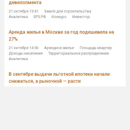
девелопмента
21 октября 15:41
Земля для строительства
Аналитика
ЕРЗ.РФ
Конкурс
Инвестор
Аренда жилья в Москве за год подешевела на
27%
21 октября 14:56
Арендное жилье
Площадь квартир
Доходы населения
Территориальное распределение
Аналитика
В сентябре выдачи льготной ипотеки начали
снижаться, а рыночной — расти
21 октября 14:11
Ипотека
Субсидирование ипотеки
Объем ИЖК
Количество ИЖК
Экспертное мнение
Виталий Мутко — Владимиру Путину: россияне
стали чаще выкупать квартиры без кредитов
21 октября 12:57
ДОМ.РФ
Проектное финансирование