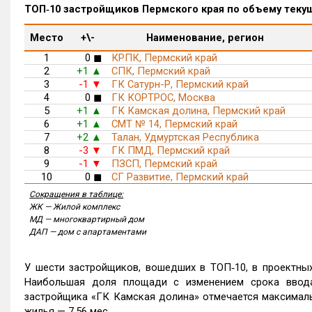
ТОП‑10 застройщиков Пермского края по объему теку
Место
+\-
Наименование, регион
1
0
КРПК, Пермский край
◼
2
+1
СПК, Пермский край
▲
3
-1
ГК Сатурн-Р, Пермский край
▼
4
0
ГК КОРТРОС, Москва
◼
5
+1
ГК Камская долина, Пермский край
▲
6
+1
СМТ № 14, Пермский край
▲
7
+2
Талан, Удмуртская Республика
▲
8
-3
ГК ПМД, Пермский край
▼
9
-1
ПЗСП, Пермский край
▼
10
0
СГ Развитие, Пермский край
◼
Сокращения в таблице:
ЖК — Жилой комплекс
МД — многоквартирный дом
ДАП — дом с апартаментами
У шести застройщиков, вошедших в ТОП‑10, в проектны
Наибольшая доля площади с изменением срока ввод
застройщика «ГК Камская долина» отмечается максималь
жилья — 7,56 мес.