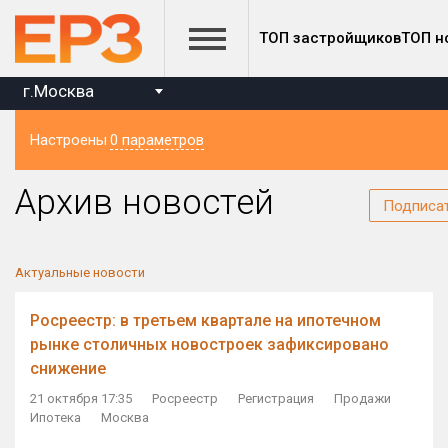
ТОП застройщиков
ТОП н
г.Москва
Настроены
0 параметров
Регион
Архив новостей
Подписа
Актуальные новости
Росреестр: в третьем квартале на ипотечном
рынке столичных новостроек зафиксировано
снижение
21 октября 17:35
Росреестр
Регистрация
Продажи
Ипотека
Москва