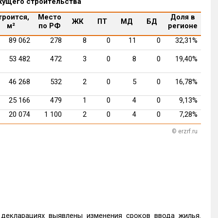
кущего строительства
троится,
Место
Доля в
ЖК
ПТ
МД
БД
м²
по РФ
регионе
89 062
278
8
0
11
0
32,31%
53 482
472
3
0
8
0
19,40%
46 268
532
2
0
5
0
16,78%
25 166
479
1
0
4
0
9,13%
20 074
1 100
2
0
4
0
7,28%
© erzrf.ru
 декларациях выявлены изменения сроков ввода жилья.