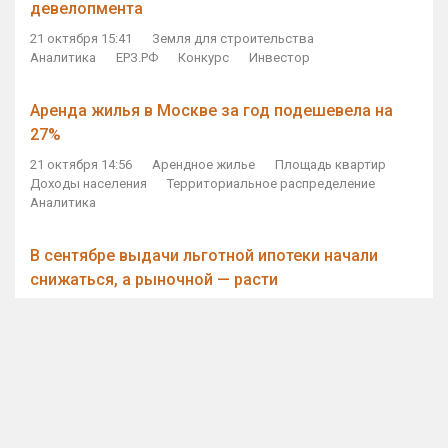
девелопмента
21 октября 15:41
Земля для строительства
Аналитика
ЕРЗ.РФ
Конкурс
Инвестор
Аренда жилья в Москве за год подешевела на
27%
21 октября 14:56
Арендное жилье
Площадь квартир
Доходы населения
Территориальное распределение
Аналитика
В сентябре выдачи льготной ипотеки начали
снижаться, а рыночной — расти
21 октября 14:11
Ипотека
Субсидирование ипотеки
Объем ИЖК
Количество ИЖК
Экспертное мнение
Виталий Мутко — Владимиру Путину: россияне
стали чаще выкупать квартиры без кредитов
21 октября 12:57
ДОМ.РФ
Проектное финансирование