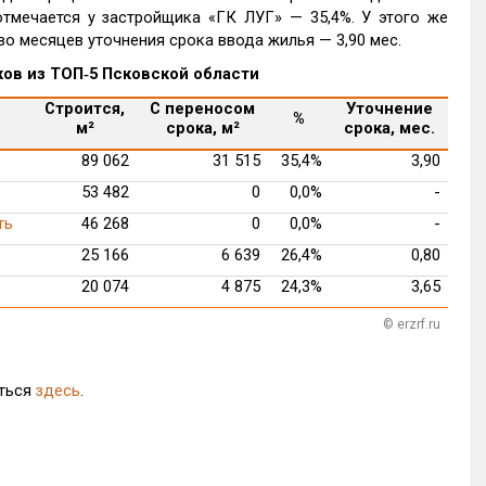
мечается у застройщика «ГК ЛУГ» — 35,4%. У этого же
о месяцев уточнения срока ввода жилья — 3,90 мес.
ов из ТОП‑5 Псковской области
Строится,
С переносом
Уточнение
%
м²
срока, м²
срока, мес.
89 062
31 515
35,4%
3,90
53 482
0
0,0%
-
ть
46 268
0
0,0%
-
25 166
6 639
26,4%
0,80
20 074
4 875
24,3%
3,65
© erzrf.ru
иться
здесь
.