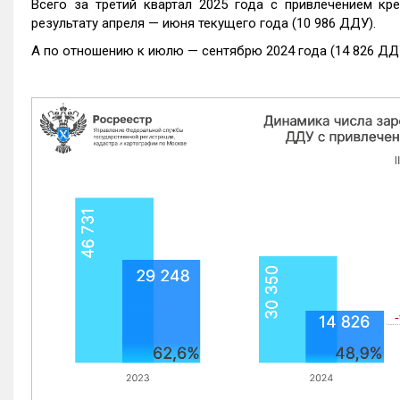
Всего за третий квартал 2025 года с привлечением кр
результату апреля — июня текущего года (10 986 ДДУ).
А по отношению к июлю — сентябрю 2024 года (14 826 ДДУ