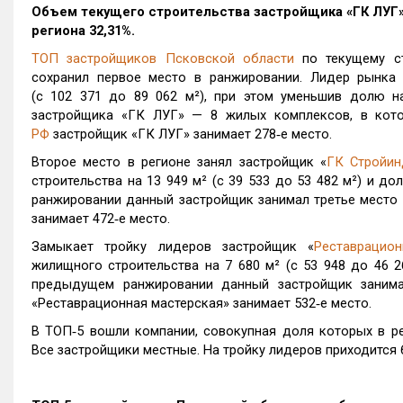
Объем текущего строительства застройщика «
ГК ЛУГ
региона 32,31%.
ТОП застройщиков Псковской области
по текущему ст
сохранил первое место в ранжировании. Лидер рынка 
(с 102 371 до 89 062 м²), при этом уменьшив долю на
застройщика «ГК ЛУГ» — 8 жилых комплексов, в кот
РФ
застройщик «ГК ЛУГ» занимает 278‑е место.
Второе место в регионе занял застройщик «
ГК Стройин
строительства на 13 949 м² (с 39 533 до 53 482 м²) и д
ранжировании данный застройщик занимал третье место 
занимает 472‑е место.
Замыкает тройку лидеров застройщик «
Реставрацио
жилищного строительства на 7 680 м² (с 53 948 до 46 2
предыдущем ранжировании данный застройщик занима
«Реставрационная мастерская» занимает 532‑е место.
В ТОП‑5 вошли компании, совокупная доля которых в ре
Все застройщики местные. На тройку лидеров приходится 