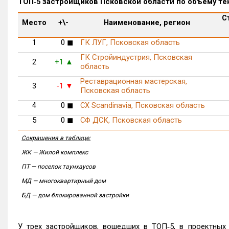
ТОП‑5 застройщиков Псковской области по объему те
С
Место
+\-
Наименование, регион
1
0
◼
ГК ЛУГ, Псковская область
ГК Стройиндустрия, Псковская
2
+1
▲
область
Реставрационная мастерская,
3
-1
▼
Псковская область
4
0
◼
СХ Scandinavia, Псковская область
5
0
◼
СФ ДСК, Псковская область
Сокращения в таблице:
ЖК — Жилой комплекс
ПТ — поселок таунхаусов
МД — многоквартирный дом
БД — дом блокированной застройки
У трех застройщиков, вошедших в ТОП‑5, в проектных