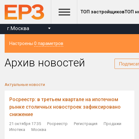
ТОП застройщиков
ТОП н
г.Москва
Настроены
0 параметров
Регион
Архив новостей
Подписа
Актуальные новости
Росреестр: в третьем квартале на ипотечном
рынке столичных новостроек зафиксировано
снижение
21 октября 17:35
Росреестр
Регистрация
Продажи
Ипотека
Москва