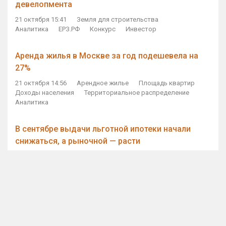
девелопмента
21 октября 15:41
Земля для строительства
Аналитика
ЕРЗ.РФ
Конкурс
Инвестор
Аренда жилья в Москве за год подешевела на
27%
21 октября 14:56
Арендное жилье
Площадь квартир
Доходы населения
Территориальное распределение
Аналитика
В сентябре выдачи льготной ипотеки начали
снижаться, а рыночной — расти
21 октября 14:11
Ипотека
Субсидирование ипотеки
Объем ИЖК
Количество ИЖК
Экспертное мнение
Виталий Мутко — Владимиру Путину: россияне
стали чаще выкупать квартиры без кредитов
21 октября 12:57
ДОМ.РФ
Проектное финансирование