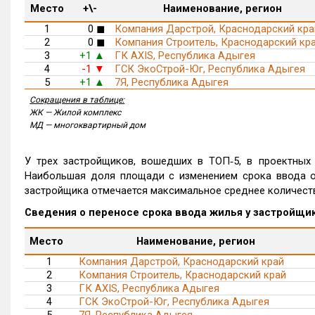
Место
+\-
Наименование, регион
1
0
◼
Компания Дарстрой, Краснодарский кра
2
0
◼
Компания Строитель, Краснодарский кр
3
+1
ГК AXIS, Республика Адыгея
▲
4
-1
ГСК ЭкоСтрой-Юг, Республика Адыгея
▼
5
+1
7Я, Республика Адыгея
▲
Сокращения в таблице:
ЖК — Жилой комплекс
МД — многоквартирный дом
У трех застройщиков, вошедших в ТОП‑5, в проектных
Наибольшая доля площади с изменением срока ввода от
застройщика отмечается максимальное среднее количеств
Сведения о переносе срока ввода жилья у застройщи
Место
Наименование, регион
1
Компания Дарстрой, Краснодарский край
2
Компания Строитель, Краснодарский край
3
ГК AXIS, Республика Адыгея
4
ГСК ЭкоСтрой-Юг, Республика Адыгея
5
7Я, Республика Адыгея