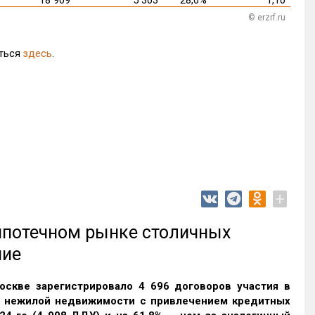
© erzrf.ru
иться
здесь
.
+
 ипотечном рынке столичных
ние
оскве зарегистрировало 4 696 договоров участия в
и нежилой недвижимости с привлечением кредитных