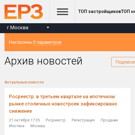
ТОП застройщиков
ТОП н
г.Москва
Настроены
0 параметров
Регион
Архив новостей
Подписа
Актуальные новости
Росреестр: в третьем квартале на ипотечном
рынке столичных новостроек зафиксировано
снижение
21 октября 17:35
Росреестр
Регистрация
Продажи
Ипотека
Москва