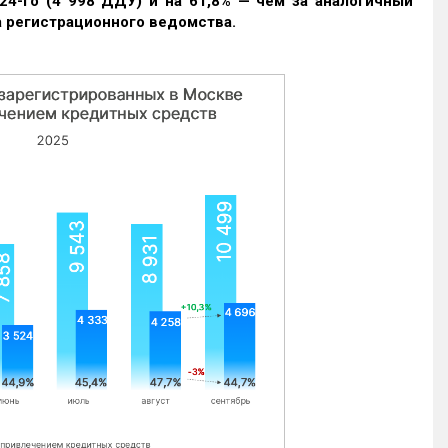
24-го (4 998 ДДУ) и на 61,8% — чем за аналогичный
 регистрационного ведомства.