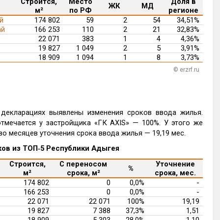
Строится,
Место
Доля в
ЖК
МД
м²
по РФ
регионе
й
174 802
59
2
54
34,51%
ай
166 253
110
2
21
32,83%
22 071
383
1
4
4,36%
19 827
1 049
2
5
3,91%
18 909
1 094
1
8
3,73%
© erzrf.ru
 декларациях выявлены изменения сроков ввода жилья.
мечается у застройщика «ГК AXIS» — 100%. У этого же
о месяцев уточнения срока ввода жилья — 19,19 мес.
ков из ТОП‑5 Республики Адыгея
Строится,
С переносом
Уточнение
%
м²
срока, м²
срока, мес.
174 802
0
0,0%
-
166 253
0
0,0%
-
22 071
22 071
100%
19,19
19 827
7 388
37,3%
1,51
18 909
5 303
28,0%
1,10