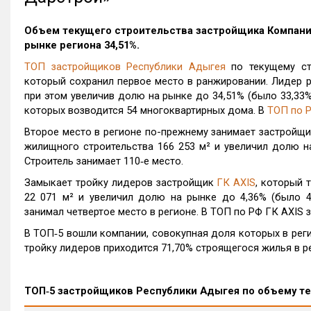
Объем текущего строительства застройщика
Компани
рынке региона 34,51%.
ТОП застройщиков Республики Адыгея
по текущему ст
который сохранил первое место в ранжировании. Лидер р
при этом увеличив долю на рынке до 34,51% (было 33,33%
которых возводится 54 многоквартирных дома. В
ТОП по 
Второе место в регионе по-прежнему занимает застройщ
жилищного строительства 166 253 м² и увеличил долю н
Строитель занимает 110‑е место.
Замыкает тройку лидеров застройщик
ГК AXIS
, который 
22 071 м² и увеличил долю на рынке до 4,36% (было 
занимал четвертое место в регионе. В ТОП по РФ ГК AXIS з
В ТОП‑5 вошли компании, совокупная доля которых в рег
тройку лидеров приходится 71,70% строящегося жилья в р
ТОП‑5 застройщиков Республики Адыгея по объему т