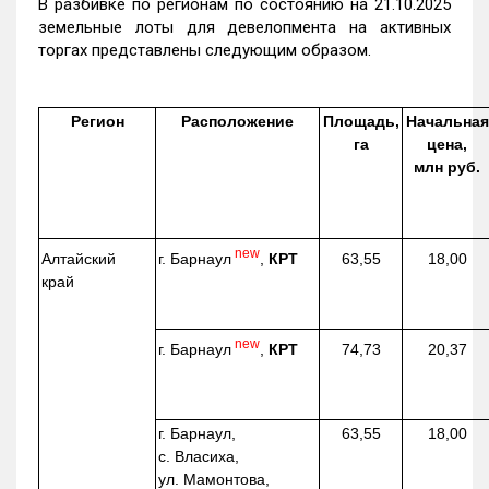
В разбивке по регионам по состоянию на 21.10.2025
земельные лоты для девелопмента на активных
торгах представлены следующим образом.
Регион
Расположение
Площадь,
Начальная
га
цена,
млн руб.
new
г. Барнаул
,
КРТ
Алтайский
63,55
18,00
край
new
г. Барнаул
,
КРТ
74,73
20,37
г. Барнаул,
63,55
18,00
с. Власиха,
ул. Мамонтова,