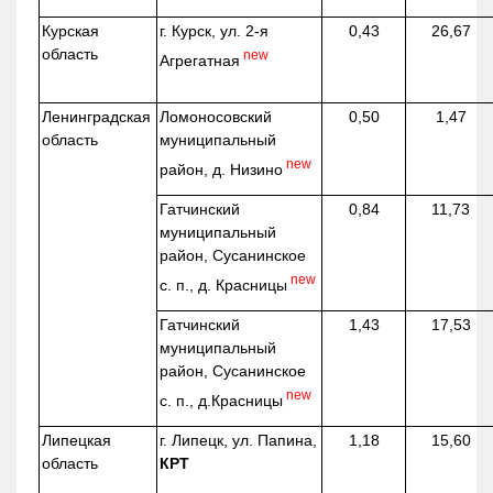
Курская
г. Курск, ул. 2-я
0,43
26,67
область
new
Агрегатная
Ленинградская
Ломоносовский
0,50
1,47
область
муниципальный
new
район, д.
Низино
Гатчинский
0,84
11,73
муниципальный
район, Сусанинское
new
с. п., д. Красницы
Гатчинский
1,43
17,53
муниципальный
район, Сусанинское
new
с. п.,
д.Красницы
Липецкая
г. Липецк, ул. Папина,
1,18
15,60
область
КРТ