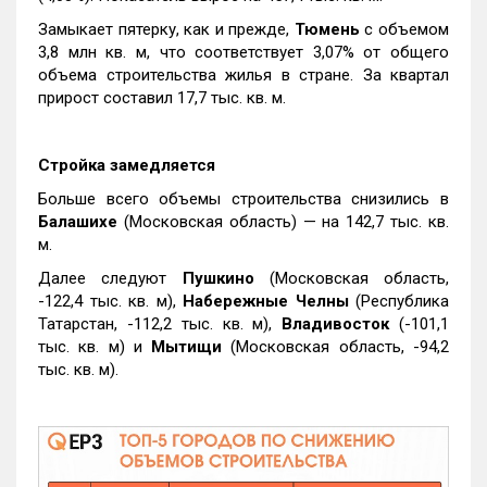
Замыкает пятерку, как и прежде,
Тюмень
с объемом
3,8 млн кв. м, что соответствует 3,07% от общего
объема строительства жилья в стране. За квартал
прирост составил 17,7 тыс. кв. м.
Стройка замедляется
Больше всего объемы строительства снизились в
Балашихе
(Московская область) — на 142,7 тыс. кв.
м.
Далее следуют
Пушкино
(Московская область,
-122,4 тыс. кв. м),
Набережные Челны
(Республика
Татарстан, -112,2 тыс. кв. м),
Владивосток
(-101,1
тыс. кв. м) и
Мытищи
(Московская область, -94,2
тыс. кв. м).