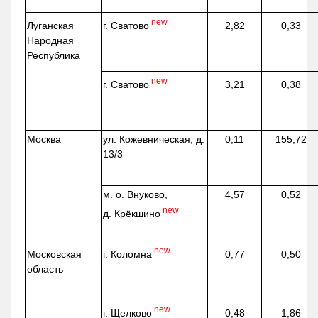
new
г. Сватово
Луганская
2,82
0,33
Народная
Республика
new
г. Сватово
3,21
0,38
Москва
ул.
Кожевническая
, д.
0,11
155,72
13/3
м. о. Внуково,
4,57
0,52
new
д.
Крёкшино
new
г. Коломна
Московская
0,77
0,50
область
new
г. Щелково
0,48
1,86