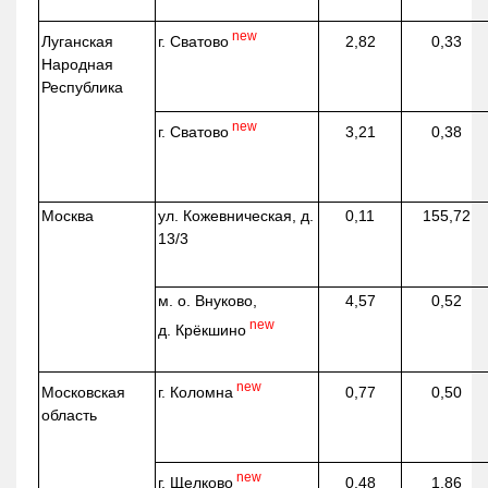
new
г. Сватово
Луганская
2,82
0,33
Народная
Республика
new
г. Сватово
3,21
0,38
Москва
ул.
Кожевническая
, д.
0,11
155,72
13/3
м. о. Внуково,
4,57
0,52
new
д.
Крёкшино
new
г. Коломна
Московская
0,77
0,50
область
new
г. Щелково
0,48
1,86