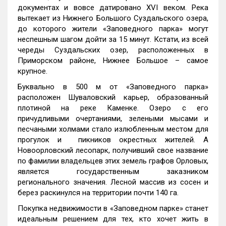
документах и вовсе датировано XVI веком. Река
вытекает из Нижнего Большого Суздальского озера,
до которого жители «Заповедного парка» могут
неспешным шагом дойти за 15 минут. Кстати, из всей
череды Суздальских озер, расположенных в
Приморском районе, Нижнее Большое – самое
крупное.
Буквально в 500 м от «Заповедного парка»
расположен Шуваловский карьер, образованный
плотиной на реке Каменке. Озеро с его
причудливыми очертаниями, зелеными мысами и
песчаными холмами стало излюбленным местом для
прогулок и пикников окрестных жителей. А
Новоорловский лесопарк, получивший свое название
по фамилии владельцев этих земель графов Орловых,
является государственным заказником
регионального значения. Лесной массив из сосен и
берез раскинулся на территории почти 140 га.
Покупка недвижимости в «Заповедном парке» станет
идеальным решением для тех, кто хочет жить в