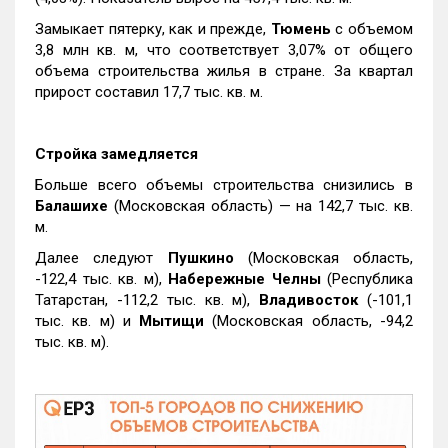
Замыкает пятерку, как и прежде,
Тюмень
с объемом
3,8 млн кв. м, что соответствует 3,07% от общего
объема строительства жилья в стране. За квартал
прирост составил 17,7 тыс. кв. м.
Стройка замедляется
Больше всего объемы строительства снизились в
Балашихе
(Московская область) — на 142,7 тыс. кв.
м.
Далее следуют
Пушкино
(Московская область,
-122,4 тыс. кв. м),
Набережные Челны
(Республика
Татарстан, -112,2 тыс. кв. м),
Владивосток
(-101,1
тыс. кв. м) и
Мытищи
(Московская область, -94,2
тыс. кв. м).