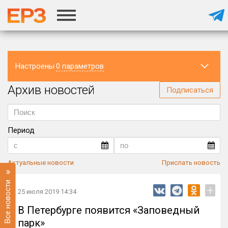
Настроены
0 параметров
Архив новостей
Регион
Подписаться
Период
Актуальные новости
Прислать новость
Все новости
+
25 июля 2019 14:34
В Петербурге появится «Заповедный
парк»