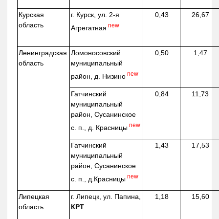
Курская
г. Курск, ул. 2-я
0,43
26,67
область
new
Агрегатная
Ленинградская
Ломоносовский
0,50
1,47
область
муниципальный
new
район, д.
Низино
Гатчинский
0,84
11,73
муниципальный
район, Сусанинское
new
с. п., д. Красницы
Гатчинский
1,43
17,53
муниципальный
район, Сусанинское
new
с. п.,
д.Красницы
Липецкая
г. Липецк, ул. Папина,
1,18
15,60
область
КРТ