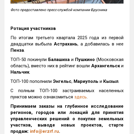
Фото предоставлено пресс-службой компании Брусника
Ротация участников
По итогам третьего квартала 2025 года из первой
двадцатки выбыла
Астрахань
, а добавилась в нее
Пенза
.
ТОП-50 покинули
Балашиха
и
Пушкино
(Московская
область), вместо них в рейтинг вошли
Архангельск
и
Нальчик
.
ТОП-100 пополнили
Энгельс
,
Мариуполь
и
Кызыл
.
С полным ТОП-100 застраиваемых населенных
пунктов можно ознакомиться
здесь
.
Принимаем заказы на глубинное исследование
регионов, городов или локаций для принятия
управленческих решений о покупке земельных
участков, выводе новых проектов, старте
продаж:
info@erzrf.ru
.