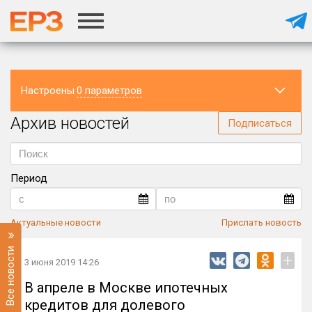
Настроены
0 параметров
Архив новостей
Регион
Подписаться
Период
Актуальные новости
Прислать новость
Все новости
+
3 июня 2019 14:26
В апреле в Москве ипотечных
кредитов для долевого