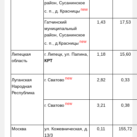
район, Сусанинское
new
с. п., д. Красницы
Гатчинский
1,43
17,53
муниципальный
район, Сусанинское
new
с. п.,
д.Красницы
Липецкая
г. Липецк, ул. Папина,
1,18
15,60
область
КРТ
new
г. Сватово
Луганская
2,82
0,33
Народная
Республика
new
г. Сватово
3,21
0,38
Москва
ул.
Кожевническая
, д.
0,11
155,72
13/3