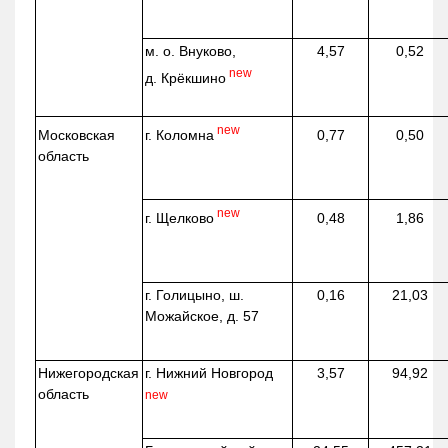
м. о. Внуково,
4,57
0,52
new
д.
Крёкшино
new
г. Коломна
Московская
0,77
0,50
область
new
г. Щелково
0,48
1,86
г. Голицыно, ш.
0,16
21,03
Можайское, д. 57
Нижегородская
г. Нижний Новгород
3,57
94,92
область
new