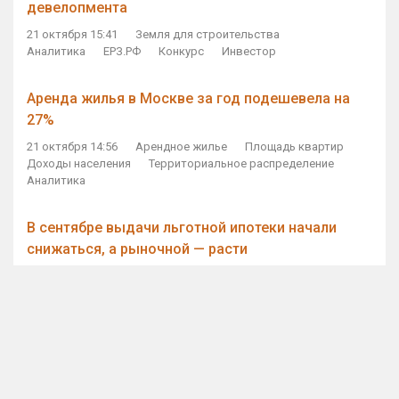
девелопмента
21 октября 15:41
Земля для строительства
Аналитика
ЕРЗ.РФ
Конкурс
Инвестор
Аренда жилья в Москве за год подешевела на
27%
21 октября 14:56
Арендное жилье
Площадь квартир
Доходы населения
Территориальное распределение
Аналитика
В сентябре выдачи льготной ипотеки начали
снижаться, а рыночной — расти
21 октября 14:11
Ипотека
Субсидирование ипотеки
Объем ИЖК
Количество ИЖК
Экспертное мнение
Виталий Мутко — Владимиру Путину: россияне
стали чаще выкупать квартиры без кредитов
21 октября 12:57
ДОМ.РФ
Проектное финансирование