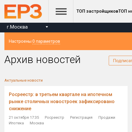
ТОП застройщиков
ТОП н
г.Москва
Настроены
0 параметров
Регион
Архив новостей
Подписа
Актуальные новости
Росреестр: в третьем квартале на ипотечном
рынке столичных новостроек зафиксировано
снижение
21 октября 17:35
Росреестр
Регистрация
Продажи
Ипотека
Москва