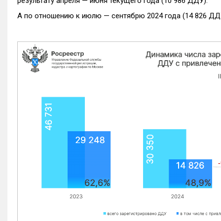
результату апреля — июня текущего года (10 986 ДДУ).
А по отношению к июлю — сентябрю 2024 года (14 826 ДДУ