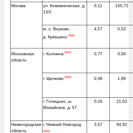
Москва
ул.
Кожевническая
, д.
0,11
155,72
13/3
м. о. Внуково,
4,57
0,52
new
д.
Крёкшино
new
г. Коломна
Московская
0,77
0,50
область
new
г. Щелково
0,48
1,86
г. Голицыно, ш.
0,16
21,03
Можайское, д. 57
Нижегородская
г. Нижний Новгород
3,57
94,92
область
new