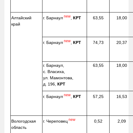
new
г. Барнаул
,
КРТ
Алтайский
63,55
18,00
край
new
г. Барнаул
,
КРТ
74,73
20,37
г. Барнаул,
63,55
18,00
с. Власиха,
ул. Мамонтова,
д. 196,
КРТ
new
г. Барнаул
,
КРТ
57,25
16,53
new
г. Череповец
Вологодская
0,52
2,09
область