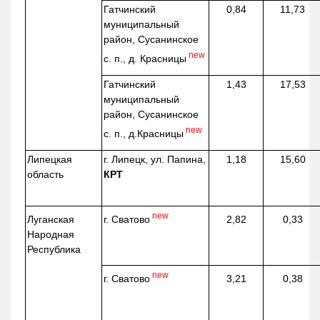
Гатчинский
0,84
11,73
муниципальный
район, Сусанинское
new
с. п., д. Красницы
Гатчинский
1,43
17,53
муниципальный
район, Сусанинское
new
с. п.,
д.Красницы
Липецкая
г. Липецк, ул. Папина,
1,18
15,60
область
КРТ
new
г. Сватово
Луганская
2,82
0,33
Народная
Республика
new
г. Сватово
3,21
0,38