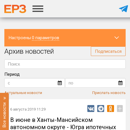
Настроены
0 параметров
Архив новостей
Регион
Подписаться
Период
Актуальные новости
Прислать новость
Все новости
+
6 августа 2019 11:29
В июне в Ханты-Мансийском
автономном округе - Югра ипотечных