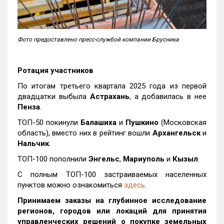
Фото предоставлено пресс-службой компании Брусника
Ротация участников
По итогам третьего квартала 2025 года из первой
двадцатки выбыла
Астрахань
, а добавилась в нее
Пенза
.
ТОП-50 покинули
Балашиха
и
Пушкино
(Московская
область), вместо них в рейтинг вошли
Архангельск
и
Нальчик
.
ТОП-100 пополнили
Энгельс
,
Мариуполь
и
Кызыл
.
С полным ТОП-100 застраиваемых населенных
пунктов можно ознакомиться
здесь
.
Принимаем заказы на глубинное исследование
регионов, городов или локаций для принятия
управленческих решений о покупке земельных