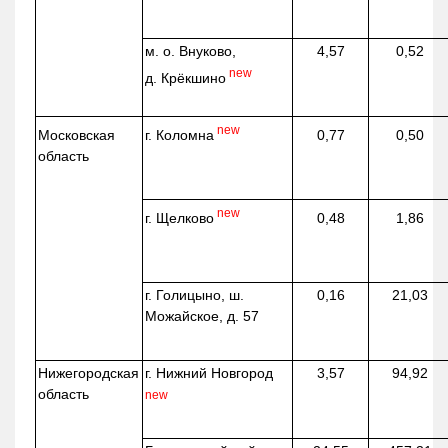
м. о. Внуково,
4,57
0,52
new
д.
Крёкшино
new
г. Коломна
Московская
0,77
0,50
область
new
г. Щелково
0,48
1,86
г. Голицыно, ш.
0,16
21,03
Можайское, д. 57
Нижегородская
г. Нижний Новгород
3,57
94,92
область
new