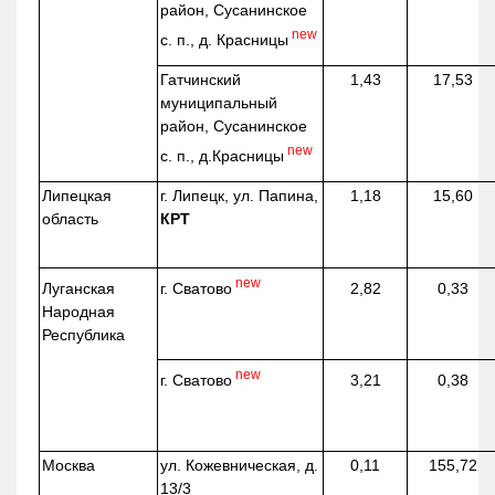
район, Сусанинское
new
с. п., д. Красницы
Гатчинский
1,43
17,53
муниципальный
район, Сусанинское
new
с. п.,
д.Красницы
Липецкая
г. Липецк, ул. Папина,
1,18
15,60
область
КРТ
new
г. Сватово
Луганская
2,82
0,33
Народная
Республика
new
г. Сватово
3,21
0,38
Москва
ул.
Кожевническая
, д.
0,11
155,72
13/3