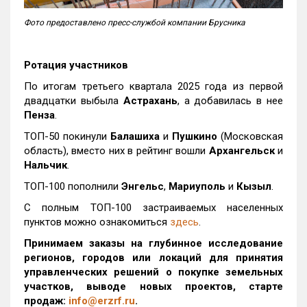
Фото предоставлено пресс-службой компании Брусника
Ротация участников
По итогам третьего квартала 2025 года из первой
двадцатки выбыла
Астрахань
, а добавилась в нее
Пенза
.
ТОП-50 покинули
Балашиха
и
Пушкино
(Московская
область), вместо них в рейтинг вошли
Архангельск
и
Нальчик
.
ТОП-100 пополнили
Энгельс
,
Мариуполь
и
Кызыл
.
С полным ТОП-100 застраиваемых населенных
пунктов можно ознакомиться
здесь
.
Принимаем заказы на глубинное исследование
регионов, городов или локаций для принятия
управленческих решений о покупке земельных
участков, выводе новых проектов, старте
продаж:
info@erzrf.ru
.