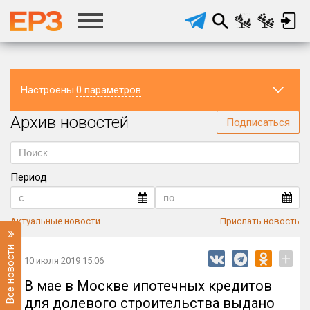
Настроены
0 параметров
Архив новостей
Регион
Подписаться
Период
Актуальные новости
Прислать новость
Все новости
+
10 июля 2019 15:06
В мае в Москве ипотечных кредитов
для долевого строительства выдано