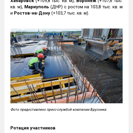
Хабаровск
(+109,8 тыс. кв. м),
Воронеж
(+107,6 тыс.
кв. м),
Мариуполь
(ДНР) с ростом на 103,8 тыс. кв. м
и
Ростов-на-Дону
(+103,7 тыс. кв. м).
Фото предоставлено пресс-службой компании Брусника
Ротация участников