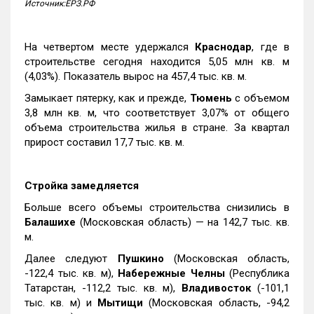
Источник:ЕРЗ.РФ
На четвертом месте удержался
Краснодар
, где в
строительстве сегодня находится 5,05 млн кв. м
(4,03%). Показатель вырос на 457,4 тыс. кв. м.
Замыкает пятерку, как и прежде,
Тюмень
с объемом
3,8 млн кв. м, что соответствует 3,07% от общего
объема строительства жилья в стране. За квартал
прирост составил 17,7 тыс. кв. м.
Стройка замедляется
Больше всего объемы строительства снизились в
Балашихе
(Московская область) — на 142,7 тыс. кв.
м.
Далее следуют
Пушкино
(Московская область,
-122,4 тыс. кв. м),
Набережные Челны
(Республика
Татарстан, -112,2 тыс. кв. м),
Владивосток
(-101,1
тыс. кв. м) и
Мытищи
(Московская область, -94,2