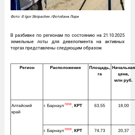
Фото: © Igor Skripachev /Фотобанк Лори
В разбивке по регионам по состоянию на 21.10.2025
земельные лоты для девелопмента на активных
торгах представлены следующим образом.
Регион
Расположение
Площадь,
Начальная
га
цена,
млн руб.
new
г. Барнаул
,
КРТ
Алтайский
63,55
18,00
край
new
г. Барнаул
,
КРТ
74,73
20,37