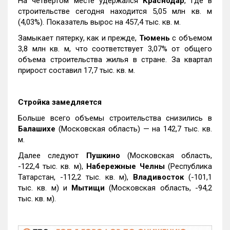
На четвертом месте удержался
Краснодар
, где в
строительстве сегодня находится 5,05 млн кв. м
(4,03%). Показатель вырос на 457,4 тыс. кв. м.
Замыкает пятерку, как и прежде,
Тюмень
с объемом
3,8 млн кв. м, что соответствует 3,07% от общего
объема строительства жилья в стране. За квартал
прирост составил 17,7 тыс. кв. м.
Стройка замедляется
Больше всего объемы строительства снизились в
Балашихе
(Московская область) — на 142,7 тыс. кв.
м.
Далее следуют
Пушкино
(Московская область,
-122,4 тыс. кв. м),
Набережные Челны
(Республика
Татарстан, -112,2 тыс. кв. м),
Владивосток
(-101,1
тыс. кв. м) и
Мытищи
(Московская область, -94,2
тыс. кв. м).