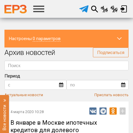
Настроены
0 параметров
Архив новостей
Регион
Подписаться
Период
Актуальные новости
Прислать новость
Все новости
+
4 марта 2020 10:28
В январе в Москве ипотечных
кредитов для долевого