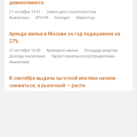
девелопмента
21 октября 15:41
Земля для строительства
Аналитика
ЕРЗ.РФ
Конкурс
Инвестор
Аренда жилья в Москве за год подешевела на
27%
21 октября 14:56
Арендное жилье
Площадь квартир
Доходы населения
Территориальное распределение
Аналитика
В сентябре выдачи льготной ипотеки начали
снижаться, а рыночной — расти
21 октября 14:11
Ипотека
Субсидирование ипотеки
Объем ИЖК
Количество ИЖК
Экспертное мнение
Виталий Мутко — Владимиру Путину: россияне
стали чаще выкупать квартиры без кредитов
21 октября 12:57
ДОМ.РФ
Проектное финансирование