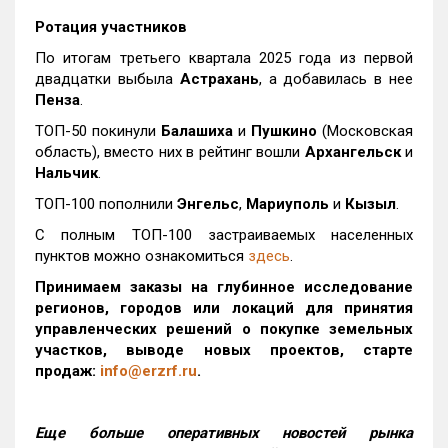
Ротация участников
По итогам третьего квартала 2025 года из первой
двадцатки выбыла
Астрахань
, а добавилась в нее
Пенза
.
ТОП-50 покинули
Балашиха
и
Пушкино
(Московская
область), вместо них в рейтинг вошли
Архангельск
и
Нальчик
.
ТОП-100 пополнили
Энгельс
,
Мариуполь
и
Кызыл
.
С полным ТОП-100 застраиваемых населенных
пунктов можно ознакомиться
здесь
.
Принимаем заказы на глубинное исследование
регионов, городов или локаций для принятия
управленческих решений о покупке земельных
участков, выводе новых проектов, старте
продаж:
info@erzrf.ru
.
Еще больше оперативных новостей рынка