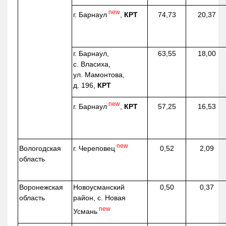
new
г. Барнаул
,
КРТ
74,73
20,37
г. Барнаул,
63,55
18,00
с. Власиха,
ул. Мамонтова,
д. 196,
КРТ
new
г. Барнаул
,
КРТ
57,25
16,53
new
г. Череповец
Вологодская
0,52
2,09
область
Воронежская
Новоусманский
0,50
0,37
область
район, с. Новая
new
Усмань