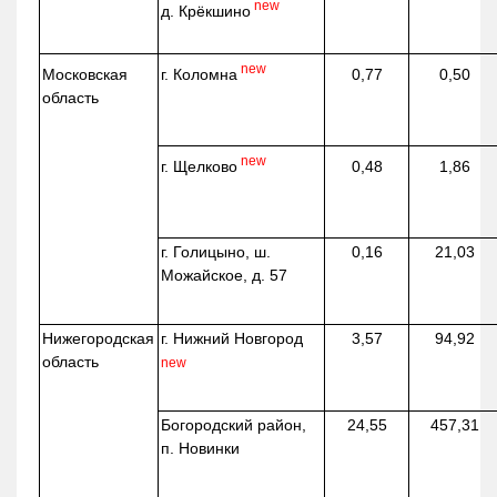
new
д.
Крёкшино
new
г. Коломна
Московская
0,77
0,50
область
new
г. Щелково
0,48
1,86
г. Голицыно, ш.
0,16
21,03
Можайское, д. 57
Нижегородская
г. Нижний Новгород
3,57
94,92
область
new
Богородский район,
24,55
457,31
п. Новинки