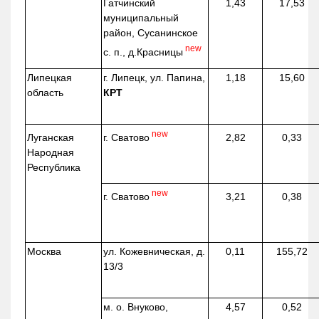
Гатчинский
1,43
17,53
муниципальный
район, Сусанинское
new
с. п.,
д.Красницы
Липецкая
г. Липецк, ул. Папина,
1,18
15,60
область
КРТ
new
г. Сватово
Луганская
2,82
0,33
Народная
Республика
new
г. Сватово
3,21
0,38
Москва
ул.
Кожевническая
, д.
0,11
155,72
13/3
м. о. Внуково,
4,57
0,52