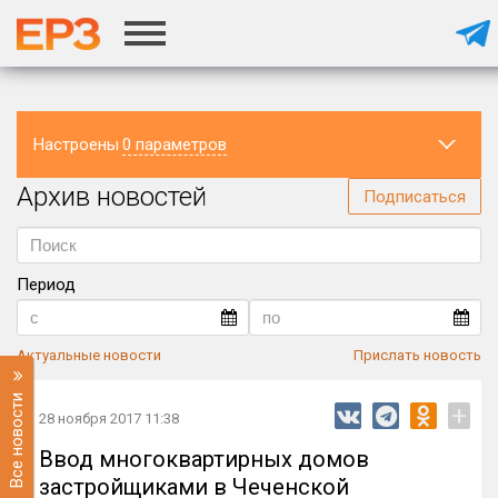
Настроены
0 параметров
Архив новостей
Регион
Подписаться
Период
Актуальные новости
Прислать новость
Все новости
+
28 ноября 2017 11:38
Ввод многоквартирных домов
застройщиками в Чеченской