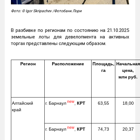
Фото: © Igor Skripachev /Фотобанк Лори
В разбивке по регионам по состоянию на 21.10.2025
земельные лоты для девелопмента на активных
торгах представлены следующим образом.
Регион
Расположение
Площадь,
Начальная
га
цена,
млн руб.
new
г. Барнаул
,
КРТ
Алтайский
63,55
18,00
край
new
г. Барнаул
,
КРТ
74,73
20,37