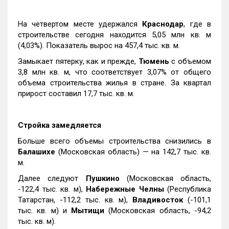
На четвертом месте удержался
Краснодар
, где в
строительстве сегодня находится 5,05 млн кв. м
(4,03%). Показатель вырос на 457,4 тыс. кв. м.
Замыкает пятерку, как и прежде,
Тюмень
с объемом
3,8 млн кв. м, что соответствует 3,07% от общего
объема строительства жилья в стране. За квартал
прирост составил 17,7 тыс. кв. м.
Стройка замедляется
Больше всего объемы строительства снизились в
Балашихе
(Московская область) — на 142,7 тыс. кв.
м.
Далее следуют
Пушкино
(Московская область,
-122,4 тыс. кв. м),
Набережные Челны
(Республика
Татарстан, -112,2 тыс. кв. м),
Владивосток
(-101,1
тыс. кв. м) и
Мытищи
(Московская область, -94,2
тыс. кв. м).