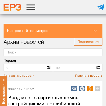
Настроены
0 параметров
Архив новостей
Регион
Подписаться
Период
Актуальные новости
Прислать новость
Все новости
+
30 июля 2019 15:23
Ввод многоквартирных домов
застройщиками в Челябинской