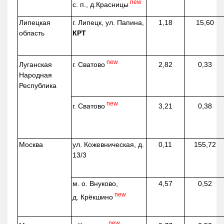
new
с. п.,
д.Красницы
Липецкая
г. Липецк, ул. Папина,
1,18
15,60
область
КРТ
new
г. Сватово
Луганская
2,82
0,33
Народная
Республика
new
г. Сватово
3,21
0,38
Москва
ул.
Кожевническая
, д.
0,11
155,72
13/3
м. о. Внуково,
4,57
0,52
new
д.
Крёкшино
new