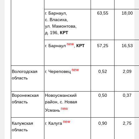
г. Барнаул,
63,55
18,00
с. Власиха,
ул. Мамонтова,
д. 196,
КРТ
new
г. Барнаул
,
КРТ
57,25
16,53
new
г. Череповец
Вологодская
0,52
2,09
область
Воронежская
Новоусманский
0,50
0,37
область
район, с. Новая
new
Усмань
new
г. Калуга
Калужская
0,90
2,75
область