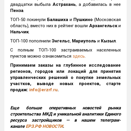
двадцатки выбыла
Астрахань
, а добавилась в нее
Пенза
.
ТОП-50 покинули
Балашиха
и
Пушкино
(Московская
область), вместо них в рейтинг вошли
Архангельск
и
Нальчик
.
ТОП-100 пополнили
Энгельс
,
Мариуполь
и
Кызыл
.
С полным ТОП-100 застраиваемых населенных
пунктов можно ознакомиться
здесь
.
Принимаем заказы на глубинное исследование
регионов, городов или локаций для принятия
управленческих решений о покупке земельных
участков, выводе новых проектов, старте
продаж:
info@erzrf.ru
.
Еще больше оперативных новостей рынка
строительства МКД и уникальной аналитики Единого
ресурса застройщиков — в нашем телеграм-
канале
ЕРЗ.РФ НОВОСТИ
.