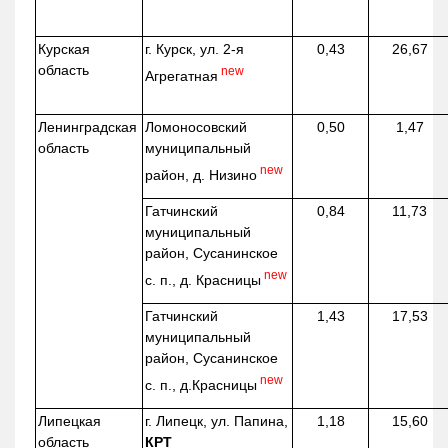
Курская
г. Курск, ул. 2-я
0,43
26,67
область
new
Агрегатная
Ленинградская
Ломоносовский
0,50
1,47
область
муниципальный
new
район, д.
Низино
Гатчинский
0,84
11,73
муниципальный
район, Сусанинское
new
с. п., д. Красницы
Гатчинский
1,43
17,53
муниципальный
район, Сусанинское
new
с. п.,
д.Красницы
Липецкая
г. Липецк, ул. Папина,
1,18
15,60
область
КРТ