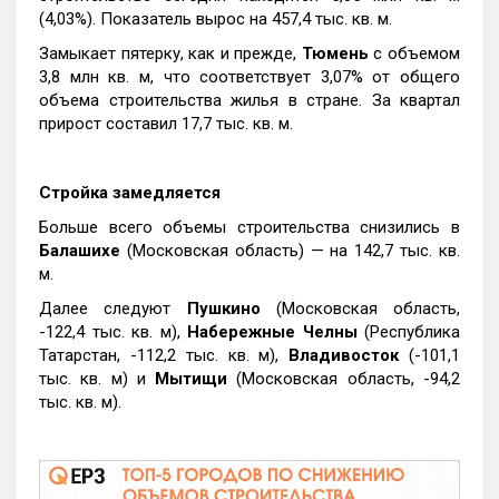
(4,03%). Показатель вырос на 457,4 тыс. кв. м.
Замыкает пятерку, как и прежде,
Тюмень
с объемом
3,8 млн кв. м, что соответствует 3,07% от общего
объема строительства жилья в стране. За квартал
прирост составил 17,7 тыс. кв. м.
Стройка замедляется
Больше всего объемы строительства снизились в
Балашихе
(Московская область) — на 142,7 тыс. кв.
м.
Далее следуют
Пушкино
(Московская область,
-122,4 тыс. кв. м),
Набережные Челны
(Республика
Татарстан, -112,2 тыс. кв. м),
Владивосток
(-101,1
тыс. кв. м) и
Мытищи
(Московская область, -94,2
тыс. кв. м).