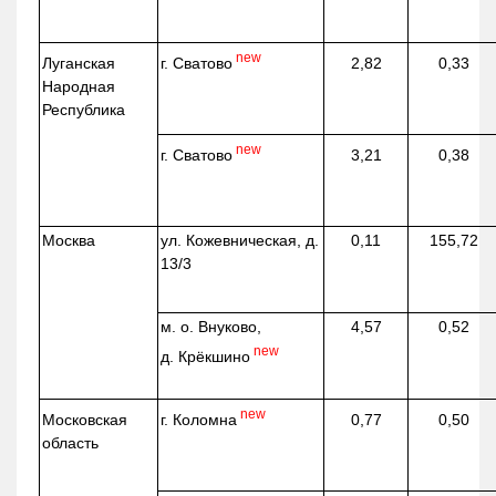
new
г. Сватово
Луганская
2,82
0,33
Народная
Республика
new
г. Сватово
3,21
0,38
Москва
ул.
Кожевническая
, д.
0,11
155,72
13/3
м. о. Внуково,
4,57
0,52
new
д.
Крёкшино
new
г. Коломна
Московская
0,77
0,50
область