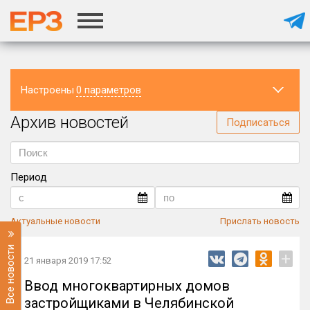
Настроены
0 параметров
Архив новостей
Регион
Подписаться
Период
Актуальные новости
Прислать новость
Все новости
+
21 января 2019 17:52
Ввод многоквартирных домов
застройщиками в Челябинской