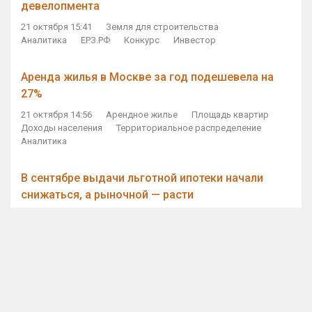
девелопмента
21 октября 15:41
Земля для строительства
Аналитика
ЕРЗ.РФ
Конкурс
Инвестор
Аренда жилья в Москве за год подешевела на
27%
21 октября 14:56
Арендное жилье
Площадь квартир
Доходы населения
Территориальное распределение
Аналитика
В сентябре выдачи льготной ипотеки начали
снижаться, а рыночной — расти
21 октября 14:11
Ипотека
Субсидирование ипотеки
Объем ИЖК
Количество ИЖК
Экспертное мнение
Виталий Мутко — Владимиру Путину: россияне
стали чаще выкупать квартиры без кредитов
21 октября 12:57
ДОМ.РФ
Проектное финансирование