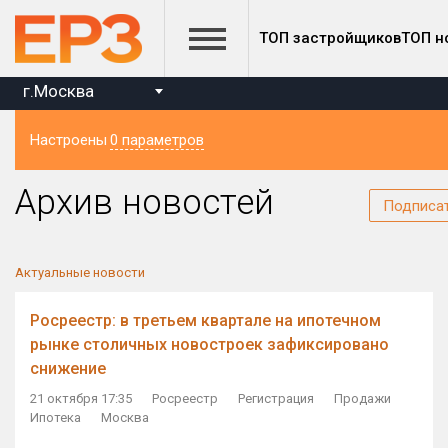
ТОП застройщиков
ТОП н
г.Москва
Настроены
0 параметров
Регион
Архив новостей
Подписа
Актуальные новости
Росреестр: в третьем квартале на ипотечном
рынке столичных новостроек зафиксировано
снижение
21 октября 17:35
Росреестр
Регистрация
Продажи
Ипотека
Москва