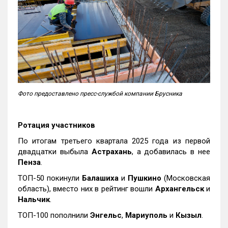
Фото предоставлено пресс-службой компании Брусника
Ротация участников
По итогам третьего квартала 2025 года из первой
двадцатки выбыла
Астрахань
, а добавилась в нее
Пенза
.
ТОП-50 покинули
Балашиха
и
Пушкино
(Московская
область), вместо них в рейтинг вошли
Архангельск
и
Нальчик
.
ТОП-100 пополнили
Энгельс
,
Мариуполь
и
Кызыл
.