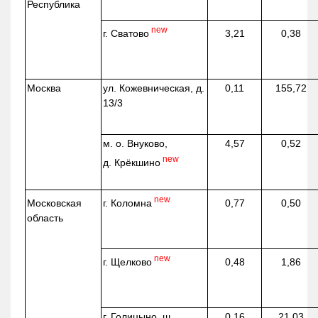
Республика
new
г. Сватово
3,21
0,38
Москва
ул.
Кожевническая
, д.
0,11
155,72
13/3
м. о. Внуково,
4,57
0,52
new
д.
Крёкшино
new
г. Коломна
Московская
0,77
0,50
область
new
г. Щелково
0,48
1,86
г. Голицыно, ш.
0,16
21,03