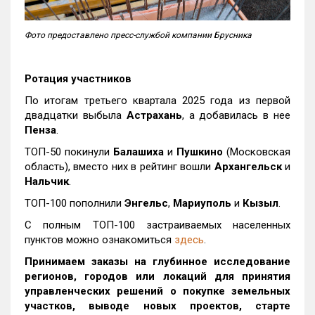
Фото предоставлено пресс-службой компании Брусника
Ротация участников
По итогам третьего квартала 2025 года из первой
двадцатки выбыла
Астрахань
, а добавилась в нее
Пенза
.
ТОП-50 покинули
Балашиха
и
Пушкино
(Московская
область), вместо них в рейтинг вошли
Архангельск
и
Нальчик
.
ТОП-100 пополнили
Энгельс
,
Мариуполь
и
Кызыл
.
С полным ТОП-100 застраиваемых населенных
пунктов можно ознакомиться
здесь
.
Принимаем заказы на глубинное исследование
регионов, городов или локаций для принятия
управленческих решений о покупке земельных
участков, выводе новых проектов, старте