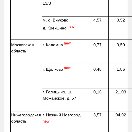
13/3
м. о. Внуково,
4,57
0,52
new
д.
Крёкшино
new
г. Коломна
Московская
0,77
0,50
область
new
г. Щелково
0,48
1,86
г. Голицыно, ш.
0,16
21,03
Можайское, д. 57
Нижегородская
г. Нижний Новгород
3,57
94,92
область
new