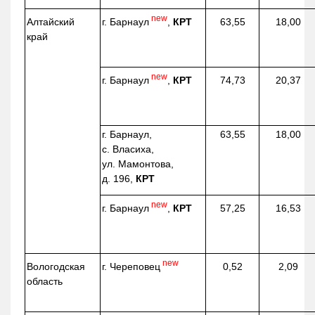
new
г. Барнаул
,
КРТ
Алтайский
63,55
18,00
край
new
г. Барнаул
,
КРТ
74,73
20,37
г. Барнаул,
63,55
18,00
с. Власиха,
ул. Мамонтова,
д. 196,
КРТ
new
г. Барнаул
,
КРТ
57,25
16,53
new
г. Череповец
Вологодская
0,52
2,09
область