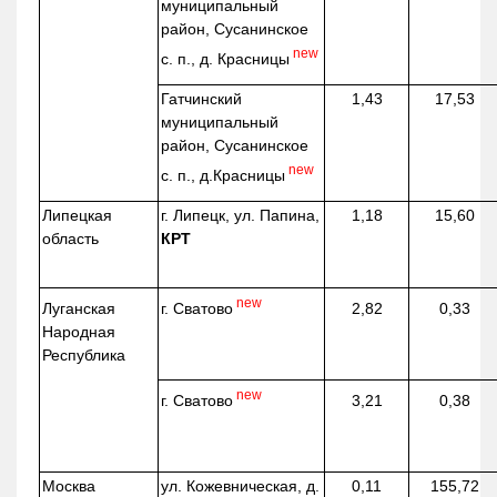
муниципальный
район, Сусанинское
new
с. п., д. Красницы
Гатчинский
1,43
17,53
муниципальный
район, Сусанинское
new
с. п.,
д.Красницы
Липецкая
г. Липецк, ул. Папина,
1,18
15,60
область
КРТ
new
г. Сватово
Луганская
2,82
0,33
Народная
Республика
new
г. Сватово
3,21
0,38
Москва
ул.
Кожевническая
, д.
0,11
155,72