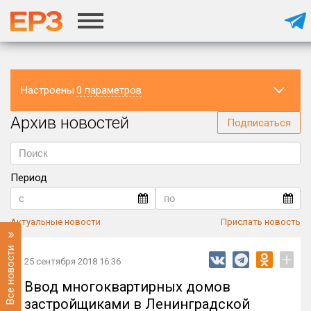
Настроены
0 параметров
Архив новостей
Регион
Подписаться
Период
Актуальные новости
Прислать новость
Все новости
+
25 сентября 2018 16:36
Ввод многоквартирных домов
застройщиками в Ленинградской