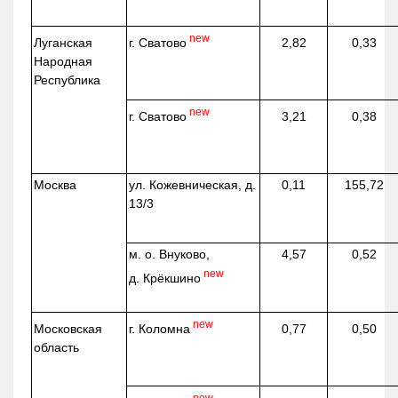
new
г. Сватово
Луганская
2,82
0,33
Народная
Республика
new
г. Сватово
3,21
0,38
Москва
ул.
Кожевническая
, д.
0,11
155,72
13/3
м. о. Внуково,
4,57
0,52
new
д.
Крёкшино
new
г. Коломна
Московская
0,77
0,50
область
new