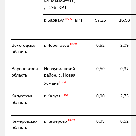
ул. Мамонтова,
д. 196,
КРТ
new
г. Барнаул
,
КРТ
57,25
16,53
new
г. Череповец
Вологодская
0,52
2,09
область
Воронежская
Новоусманский
0,50
0,37
область
район, с. Новая
new
Усмань
new
г. Калуга
Калужская
0,90
2,75
область
new
г. Кемерово
Кемеровская
0,99
0,52
область