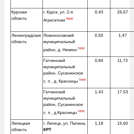
Курская
г. Курск, ул. 2-я
0,43
26,67
область
new
Агрегатная
Ленинградская
Ломоносовский
0,50
1,47
область
муниципальный
new
район, д.
Низино
Гатчинский
0,84
11,73
муниципальный
район, Сусанинское
new
с. п., д. Красницы
Гатчинский
1,43
17,53
муниципальный
район, Сусанинское
new
с. п.,
д.Красницы
Липецкая
г. Липецк, ул. Папина,
1,18
15,60
область
КРТ