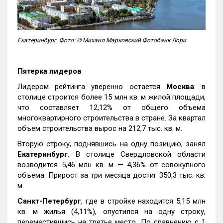
Екатеринбург. Фото: © Михаил Марковский Фотобанк Лори
Пятерка лидеров
Лидером рейтинга уверенно остается
Москва
: в
столице строится более 15 млн кв. м жилой площади,
что составляет 12,12% от общего объема
многоквартирного строительства в стране. За квартал
объем строительства вырос на 212,7 тыс. кв. м.
Вторую строку, поднявшись на одну позицию, занял
Екатеринбург.
В столице Свердловской области
возводится 5,46 млн кв. м — 4,36% от совокупного
объема. Прирост за три месяца достиг 350,3 тыс. кв.
м.
Санкт-Петербург
, где в стройке находится 5,15 млн
кв. м жилья (4,11%), опустился на одну строку,
переместившись на третье место. По сравнению с 1