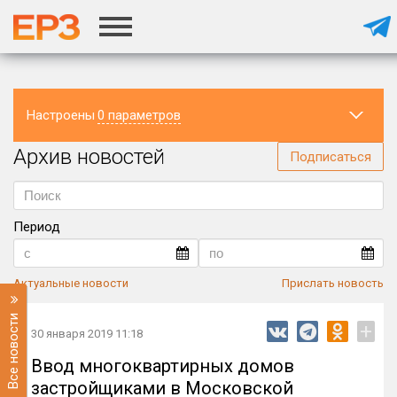
Настроены
0 параметров
Архив новостей
Регион
Подписаться
Период
Актуальные новости
Прислать новость
Все новости
+
30 января 2019 11:18
Ввод многоквартирных домов
застройщиками в Московской