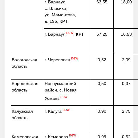
г. Барнаул,
63,55
18,00
с. Власиха,
ул. Мамонтова,
д. 196,
КРТ
new
г. Барнаул
,
КРТ
57,25
16,53
new
г. Череповец
Вологодская
0,52
2,09
область
Воронежская
Новоусманский
0,50
0,37
область
район, с. Новая
new
Усмань
new
г. Калуга
Калужская
0,90
2,75
область
new
г. Кемерово
Кемеровская
0,99
0,52