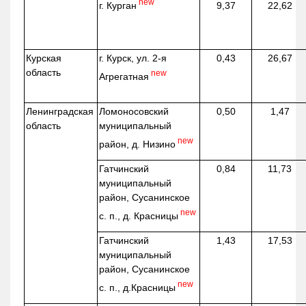
new
г. Курган
9,37
22,62
Курская
г. Курск, ул. 2-я
0,43
26,67
область
new
Агрегатная
Ленинградская
Ломоносовский
0,50
1,47
область
муниципальный
new
район, д.
Низино
Гатчинский
0,84
11,73
муниципальный
район, Сусанинское
new
с. п., д. Красницы
Гатчинский
1,43
17,53
муниципальный
район, Сусанинское
new
с. п.,
д.Красницы