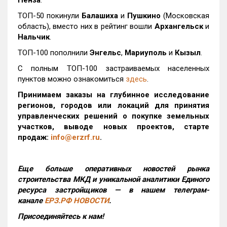
Пенза
.
ТОП-50 покинули
Балашиха
и
Пушкино
(Московская
область), вместо них в рейтинг вошли
Архангельск
и
Нальчик
.
ТОП-100 пополнили
Энгельс
,
Мариуполь
и
Кызыл
.
С полным ТОП-100 застраиваемых населенных
пунктов можно ознакомиться
здесь
.
Принимаем заказы на глубинное исследование
регионов, городов или локаций для принятия
управленческих решений о покупке земельных
участков, выводе новых проектов, старте
продаж:
info@erzrf.ru
.
Еще больше оперативных новостей рынка
строительства МКД и уникальной аналитики Единого
ресурса застройщиков — в нашем телеграм-
канале
ЕРЗ.РФ НОВОСТИ
.
Присоединяйтесь к нам!