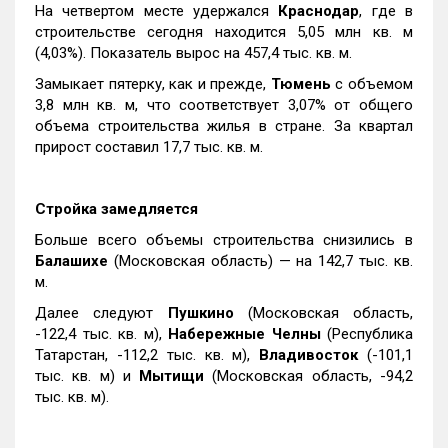
На четвертом месте удержался
Краснодар
, где в
строительстве сегодня находится 5,05 млн кв. м
(4,03%). Показатель вырос на 457,4 тыс. кв. м.
Замыкает пятерку, как и прежде,
Тюмень
с объемом
3,8 млн кв. м, что соответствует 3,07% от общего
объема строительства жилья в стране. За квартал
прирост составил 17,7 тыс. кв. м.
Стройка замедляется
Больше всего объемы строительства снизились в
Балашихе
(Московская область) — на 142,7 тыс. кв.
м.
Далее следуют
Пушкино
(Московская область,
-122,4 тыс. кв. м),
Набережные Челны
(Республика
Татарстан, -112,2 тыс. кв. м),
Владивосток
(-101,1
тыс. кв. м) и
Мытищи
(Московская область, -94,2
тыс. кв. м).