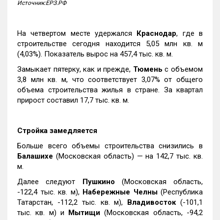
Источник:ЕРЗ.РФ
На четвертом месте удержался
Краснодар
, где в
строительстве сегодня находится 5,05 млн кв. м
(4,03%). Показатель вырос на 457,4 тыс. кв. м.
Замыкает пятерку, как и прежде,
Тюмень
с объемом
3,8 млн кв. м, что соответствует 3,07% от общего
объема строительства жилья в стране. За квартал
прирост составил 17,7 тыс. кв. м.
Стройка замедляется
Больше всего объемы строительства снизились в
Балашихе
(Московская область) — на 142,7 тыс. кв.
м.
Далее следуют
Пушкино
(Московская область,
-122,4 тыс. кв. м),
Набережные Челны
(Республика
Татарстан, -112,2 тыс. кв. м),
Владивосток
(-101,1
тыс. кв. м) и
Мытищи
(Московская область, -94,2