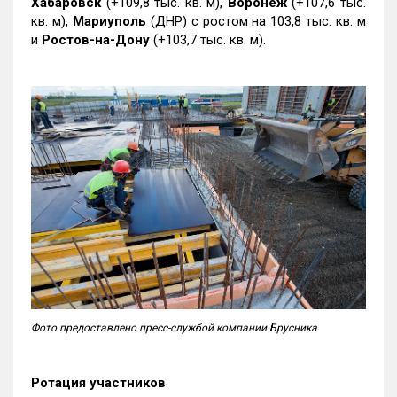
Хабаровск
(+109,8 тыс. кв. м),
Воронеж
(+107,6 тыс.
кв. м),
Мариуполь
(ДНР) с ростом на 103,8 тыс. кв. м
и
Ростов-на-Дону
(+103,7 тыс. кв. м).
Фото предоставлено пресс-службой компании Брусника
Ротация участников