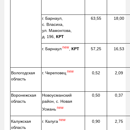
г. Барнаул,
63,55
18,00
с. Власиха,
ул. Мамонтова,
д. 196,
КРТ
new
г. Барнаул
,
КРТ
57,25
16,53
new
г. Череповец
Вологодская
0,52
2,09
область
Воронежская
Новоусманский
0,50
0,37
область
район, с. Новая
new
Усмань
new
г. Калуга
Калужская
0,90
2,75
область