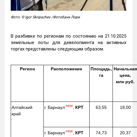
Фото: © Igor Skripachev /Фотобанк Лори
В разбивке по регионам по состоянию на 21.10.2025
земельные лоты для девелопмента на активных
торгах представлены следующим образом.
Регион
Расположение
Площадь,
Начальная
га
цена,
млн руб.
new
г. Барнаул
,
КРТ
Алтайский
63,55
18,00
край
new
г. Барнаул
,
КРТ
74,73
20,37