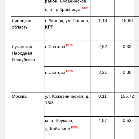
район, Сусанинское
new
с. п.,
д.Красницы
Липецкая
г. Липецк, ул. Папина,
1,18
15,60
область
КРТ
new
г. Сватово
Луганская
2,82
0,33
Народная
Республика
new
г. Сватово
3,21
0,38
Москва
ул.
Кожевническая
, д.
0,11
155,72
13/3
м. о. Внуково,
4,57
0,52
new
д.
Крёкшино