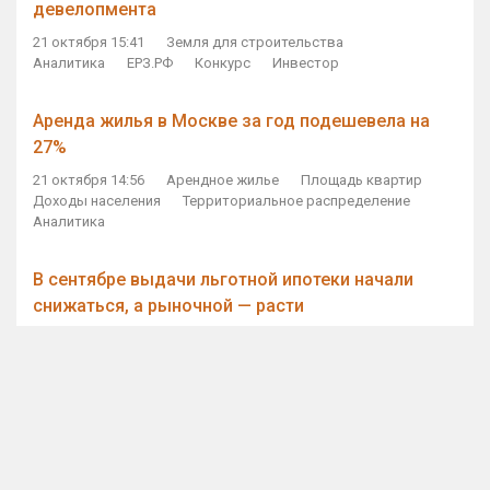
девелопмента
21 октября 15:41
Земля для строительства
Аналитика
ЕРЗ.РФ
Конкурс
Инвестор
Аренда жилья в Москве за год подешевела на
27%
21 октября 14:56
Арендное жилье
Площадь квартир
Доходы населения
Территориальное распределение
Аналитика
В сентябре выдачи льготной ипотеки начали
снижаться, а рыночной — расти
21 октября 14:11
Ипотека
Субсидирование ипотеки
Объем ИЖК
Количество ИЖК
Экспертное мнение
Виталий Мутко — Владимиру Путину: россияне
стали чаще выкупать квартиры без кредитов
21 октября 12:57
ДОМ.РФ
Проектное финансирование