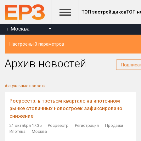
ТОП застройщиков
ТОП н
г.Москва
Настроены
0 параметров
Регион
Архив новостей
Подписа
Актуальные новости
Росреестр: в третьем квартале на ипотечном
рынке столичных новостроек зафиксировано
снижение
21 октября 17:35
Росреестр
Регистрация
Продажи
Ипотека
Москва