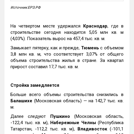
Источник:ЕРЗ.РФ
На четвертом месте удержался
Краснодар
, где в
строительстве сегодня находится 5,05 млн кв. м
(4,03%). Показатель вырос на 457,4 тыс. кв. м.
Замыкает пятерку, как и прежде,
Тюмень
с объемом
3,8 млн кв. м, что соответствует 3,07% от общего
объема строительства жилья в стране. За квартал
прирост составил 17,7 тыс. кв. м.
Стройка замедляется
Больше всего объемы строительства снизились в
Балашихе
(Московская область) — на 142,7 тыс. кв.
м.
Далее следуют
Пушкино
(Московская область,
-122,4 тыс. кв. м),
Набережные Челны
(Республика
Татарстан, -112,2 тыс. кв. м),
Владивосток
(-101,1