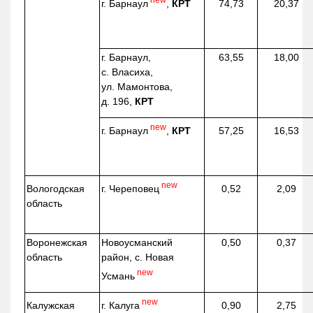
г. Барнаул
,
КРТ
74,73
20,37
г. Барнаул,
63,55
18,00
с. Власиха,
ул. Мамонтова,
д. 196,
КРТ
new
г. Барнаул
,
КРТ
57,25
16,53
new
г. Череповец
Вологодская
0,52
2,09
область
Воронежская
Новоусманский
0,50
0,37
область
район, с. Новая
new
Усмань
new
г. Калуга
Калужская
0,90
2,75