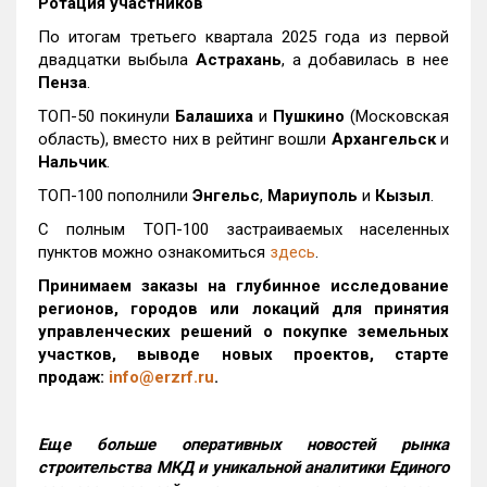
Ротация участников
По итогам третьего квартала 2025 года из первой
двадцатки выбыла
Астрахань
, а добавилась в нее
Пенза
.
ТОП-50 покинули
Балашиха
и
Пушкино
(Московская
область), вместо них в рейтинг вошли
Архангельск
и
Нальчик
.
ТОП-100 пополнили
Энгельс
,
Мариуполь
и
Кызыл
.
С полным ТОП-100 застраиваемых населенных
пунктов можно ознакомиться
здесь
.
Принимаем заказы на глубинное исследование
регионов, городов или локаций для принятия
управленческих решений о покупке земельных
участков, выводе новых проектов, старте
продаж:
info@erzrf.ru
.
Еще больше оперативных новостей рынка
строительства МКД и уникальной аналитики Единого