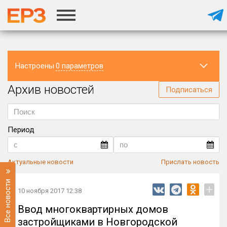
Настроены
0 параметров
Архив новостей
Регион
Подписаться
Период
Актуальные новости
Прислать новость
Все новости
+
10 ноября 2017 12:38
Ввод многоквартирных домов
застройщиками в Новгородской