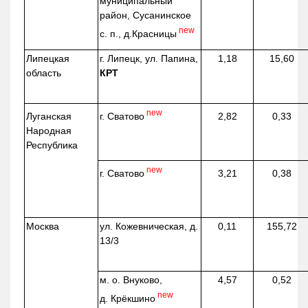
муниципальный
район, Сусанинское
new
с. п.,
д.Красницы
Липецкая
г. Липецк, ул. Папина,
1,18
15,60
область
КРТ
new
г. Сватово
Луганская
2,82
0,33
Народная
Республика
new
г. Сватово
3,21
0,38
Москва
ул.
Кожевническая
, д.
0,11
155,72
13/3
м. о. Внуково,
4,57
0,52
new
д.
Крёкшино