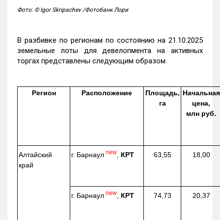
Фото: © Igor Skripachev /Фотобанк Лори
В разбивке по регионам по состоянию на 21.10.2025
земельные лоты для девелопмента на активных
торгах представлены следующим образом.
Регион
Расположение
Площадь,
Начальная
га
цена,
млн руб.
new
г. Барнаул
,
КРТ
Алтайский
63,55
18,00
край
new
г. Барнаул
,
КРТ
74,73
20,37