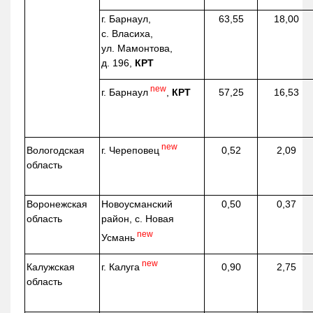
г. Барнаул,
63,55
18,00
с. Власиха,
ул. Мамонтова,
д. 196,
КРТ
new
г. Барнаул
,
КРТ
57,25
16,53
new
г. Череповец
Вологодская
0,52
2,09
область
Воронежская
Новоусманский
0,50
0,37
область
район, с. Новая
new
Усмань
new
г. Калуга
Калужская
0,90
2,75
область