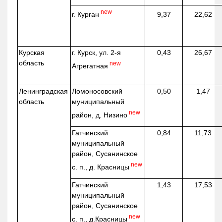
new
г. Курган
9,37
22,62
Курская
г. Курск, ул. 2-я
0,43
26,67
область
new
Агрегатная
Ленинградская
Ломоносовский
0,50
1,47
область
муниципальный
new
район, д.
Низино
Гатчинский
0,84
11,73
муниципальный
район, Сусанинское
new
с. п., д. Красницы
Гатчинский
1,43
17,53
муниципальный
район, Сусанинское
new
с. п.,
д.Красницы