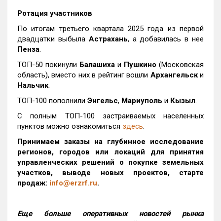
Ротация участников
По итогам третьего квартала 2025 года из первой
двадцатки выбыла
Астрахань
, а добавилась в нее
Пенза
.
ТОП-50 покинули
Балашиха
и
Пушкино
(Московская
область), вместо них в рейтинг вошли
Архангельск
и
Нальчик
.
ТОП-100 пополнили
Энгельс
,
Мариуполь
и
Кызыл
.
С полным ТОП-100 застраиваемых населенных
пунктов можно ознакомиться
здесь
.
Принимаем заказы на глубинное исследование
регионов, городов или локаций для принятия
управленческих решений о покупке земельных
участков, выводе новых проектов, старте
продаж:
info@erzrf.ru
.
Еще больше оперативных новостей рынка