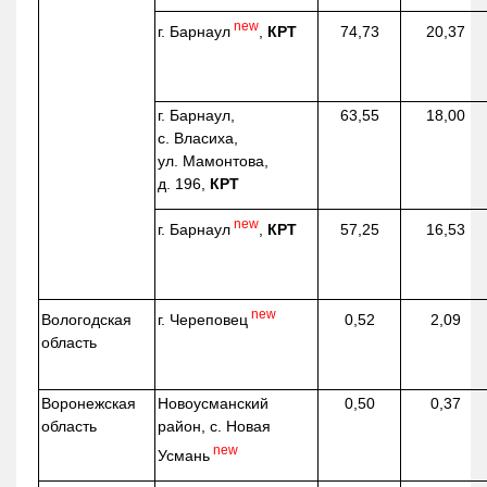
new
г. Барнаул
,
КРТ
74,73
20,37
г. Барнаул,
63,55
18,00
с. Власиха,
ул. Мамонтова,
д. 196,
КРТ
new
г. Барнаул
,
КРТ
57,25
16,53
new
г. Череповец
Вологодская
0,52
2,09
область
Воронежская
Новоусманский
0,50
0,37
область
район, с. Новая
new
Усмань