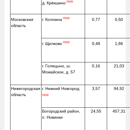
new
д.
Крёкшино
new
г. Коломна
Московская
0,77
0,50
область
new
г. Щелково
0,48
1,86
г. Голицыно, ш.
0,16
21,03
Можайское, д. 57
Нижегородская
г. Нижний Новгород
3,57
94,92
область
new
Богородский район,
24,55
457,31
п. Новинки