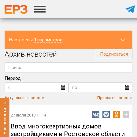
Настроены
0 параметров
Архив новостей
Регион
Подписаться
Период
Актуальные новости
Прислать новость
Все новости
+
27 июля 2018 11:14
Ввод многоквартирных домов
застройщиками в Ростовской области