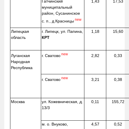
Гатчинский
1,43
17,53
муниципальный
район, Сусанинское
new
с. п.,
д.Красницы
Липецкая
г. Липецк, ул. Папина,
1,18
15,60
область
КРТ
new
г. Сватово
Луганская
2,82
0,33
Народная
Республика
new
г. Сватово
3,21
0,38
Москва
ул.
Кожевническая
, д.
0,11
155,72
13/3
м. о. Внуково,
4,57
0,52