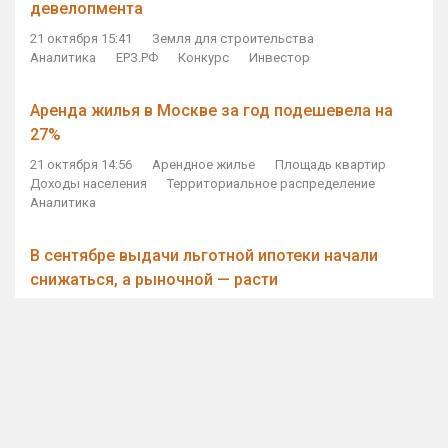
девелопмента
21 октября 15:41
Земля для строительства
Аналитика
ЕРЗ.РФ
Конкурс
Инвестор
Аренда жилья в Москве за год подешевела на
27%
21 октября 14:56
Арендное жилье
Площадь квартир
Доходы населения
Территориальное распределение
Аналитика
В сентябре выдачи льготной ипотеки начали
снижаться, а рыночной — расти
21 октября 14:11
Ипотека
Субсидирование ипотеки
Объем ИЖК
Количество ИЖК
Экспертное мнение
Виталий Мутко — Владимиру Путину: россияне
стали чаще выкупать квартиры без кредитов
21 октября 12:57
ДОМ.РФ
Проектное финансирование