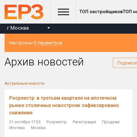
ТОП застройщиков
ТОП н
г.Москва
Настроены
0 параметров
Регион
Архив новостей
Подписа
Актуальные новости
Росреестр: в третьем квартале на ипотечном
рынке столичных новостроек зафиксировано
снижение
21 октября 17:35
Росреестр
Регистрация
Продажи
Ипотека
Москва