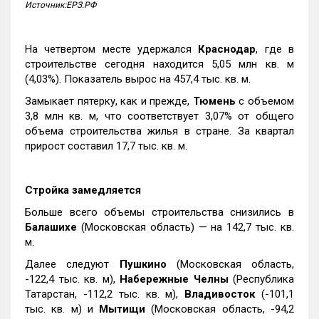
Источник:ЕРЗ.РФ
На четвертом месте удержался
Краснодар
, где в
строительстве сегодня находится 5,05 млн кв. м
(4,03%). Показатель вырос на 457,4 тыс. кв. м.
Замыкает пятерку, как и прежде,
Тюмень
с объемом
3,8 млн кв. м, что соответствует 3,07% от общего
объема строительства жилья в стране. За квартал
прирост составил 17,7 тыс. кв. м.
Стройка замедляется
Больше всего объемы строительства снизились в
Балашихе
(Московская область) — на 142,7 тыс. кв.
м.
Далее следуют
Пушкино
(Московская область,
-122,4 тыс. кв. м),
Набережные Челны
(Республика
Татарстан, -112,2 тыс. кв. м),
Владивосток
(-101,1
тыс. кв. м) и
Мытищи
(Московская область, -94,2