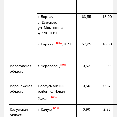
г. Барнаул,
63,55
18,00
с. Власиха,
ул. Мамонтова,
д. 196,
КРТ
new
г. Барнаул
,
КРТ
57,25
16,53
new
г. Череповец
Вологодская
0,52
2,09
область
Воронежская
Новоусманский
0,50
0,37
область
район, с. Новая
new
Усмань
new
г. Калуга
Калужская
0,90
2,75
область