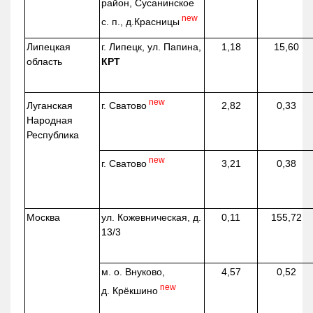
район, Сусанинское
new
с. п.,
д.Красницы
Липецкая
г. Липецк, ул. Папина,
1,18
15,60
область
КРТ
new
г. Сватово
Луганская
2,82
0,33
Народная
Республика
new
г. Сватово
3,21
0,38
Москва
ул.
Кожевническая
, д.
0,11
155,72
13/3
м. о. Внуково,
4,57
0,52
new
д.
Крёкшино