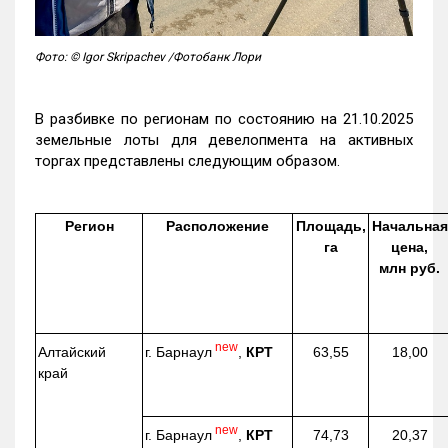
Фото: © Igor Skripachev /Фотобанк Лори
В разбивке по регионам по состоянию на 21.10.2025
земельные лоты для девелопмента на активных
торгах представлены следующим образом.
Регион
Расположение
Площадь,
Начальная
га
цена,
млн руб.
new
г. Барнаул
,
КРТ
Алтайский
63,55
18,00
край
new
г. Барнаул
,
КРТ
74,73
20,37