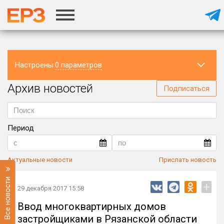
Настроены
0 параметров
Архив новостей
Регион
Подписаться
Период
Актуальные новости
Прислать новость
Все новости
+
29 декабря 2017 15:58
Ввод многоквартирных домов
застройщиками в Рязанской области