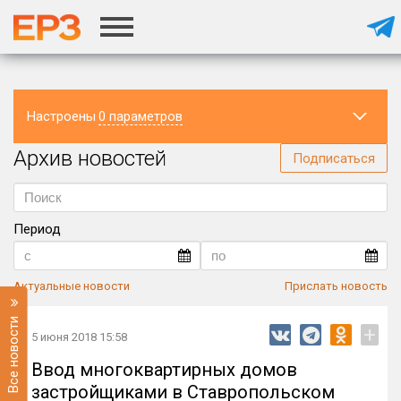
Настроены
0 параметров
Архив новостей
Регион
Подписаться
Период
Актуальные новости
Прислать новость
Все новости
+
5 июня 2018 15:58
Ввод многоквартирных домов
застройщиками в Ставропольском