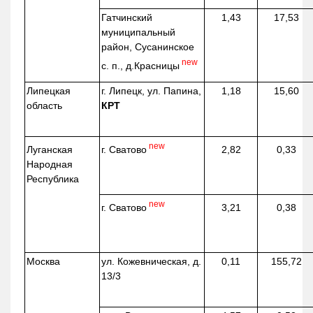
Гатчинский
1,43
17,53
муниципальный
район, Сусанинское
new
с. п.,
д.Красницы
Липецкая
г. Липецк, ул. Папина,
1,18
15,60
область
КРТ
new
г. Сватово
Луганская
2,82
0,33
Народная
Республика
new
г. Сватово
3,21
0,38
Москва
ул.
Кожевническая
, д.
0,11
155,72
13/3