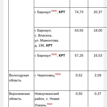
new
г. Барнаул
,
КРТ
74,73
20,37
г. Барнаул,
63,55
18,00
с. Власиха,
ул. Мамонтова,
д. 196,
КРТ
new
г. Барнаул
,
КРТ
57,25
16,53
new
г. Череповец
Вологодская
0,52
2,09
область
Воронежская
Новоусманский
0,50
0,37
область
район, с. Новая
new
Усмань