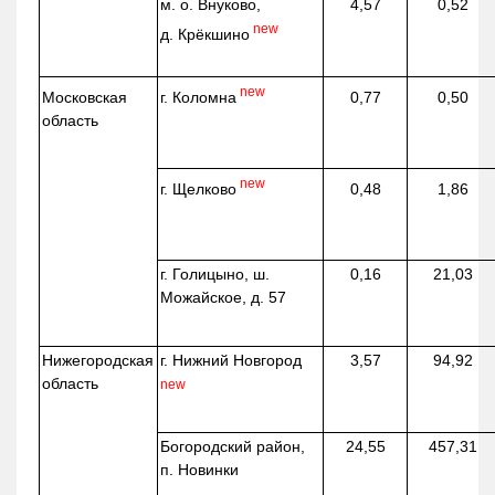
м. о. Внуково,
4,57
0,52
new
д.
Крёкшино
new
г. Коломна
Московская
0,77
0,50
область
new
г. Щелково
0,48
1,86
г. Голицыно, ш.
0,16
21,03
Можайское, д. 57
Нижегородская
г. Нижний Новгород
3,57
94,92
область
new
Богородский район,
24,55
457,31
п. Новинки