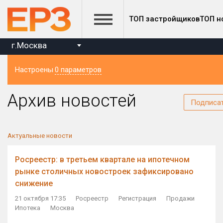
ТОП застройщиков
ТОП н
г.Москва
Настроены
0 параметров
Регион
Архив новостей
Подписа
Актуальные новости
Росреестр: в третьем квартале на ипотечном
рынке столичных новостроек зафиксировано
снижение
21 октября 17:35
Росреестр
Регистрация
Продажи
Ипотека
Москва