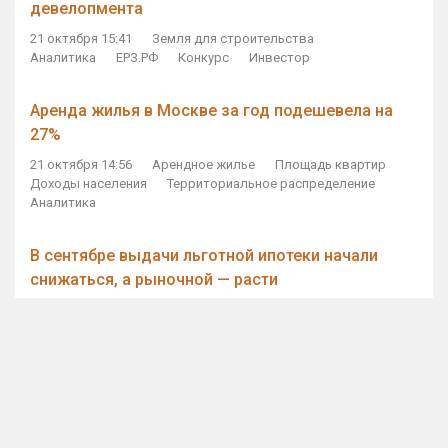
девелопмента
21 октября 15:41
Земля для строительства
Аналитика
ЕРЗ.РФ
Конкурс
Инвестор
Аренда жилья в Москве за год подешевела на
27%
21 октября 14:56
Арендное жилье
Площадь квартир
Доходы населения
Территориальное распределение
Аналитика
В сентябре выдачи льготной ипотеки начали
снижаться, а рыночной — расти
21 октября 14:11
Ипотека
Субсидирование ипотеки
Объем ИЖК
Количество ИЖК
Экспертное мнение
Виталий Мутко — Владимиру Путину: россияне
стали чаще выкупать квартиры без кредитов
21 октября 12:57
ДОМ.РФ
Проектное финансирование