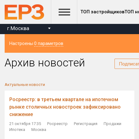
ТОП застройщиков
ТОП н
г.Москва
Настроены
0 параметров
Регион
Архив новостей
Подписа
Актуальные новости
Росреестр: в третьем квартале на ипотечном
рынке столичных новостроек зафиксировано
снижение
21 октября 17:35
Росреестр
Регистрация
Продажи
Ипотека
Москва