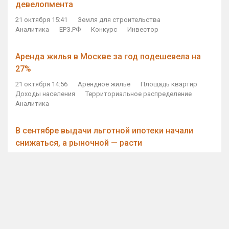
девелопмента
21 октября 15:41
Земля для строительства
Аналитика
ЕРЗ.РФ
Конкурс
Инвестор
Аренда жилья в Москве за год подешевела на
27%
21 октября 14:56
Арендное жилье
Площадь квартир
Доходы населения
Территориальное распределение
Аналитика
В сентябре выдачи льготной ипотеки начали
снижаться, а рыночной — расти
21 октября 14:11
Ипотека
Субсидирование ипотеки
Объем ИЖК
Количество ИЖК
Экспертное мнение
Виталий Мутко — Владимиру Путину: россияне
стали чаще выкупать квартиры без кредитов
21 октября 12:57
ДОМ.РФ
Проектное финансирование