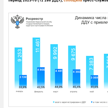
период 2023-го
(12 286 ДДУ)
,
сообщила
пресс-служба