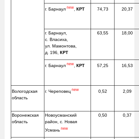
new
г. Барнаул
,
КРТ
74,73
20,37
г. Барнаул,
63,55
18,00
с. Власиха,
ул. Мамонтова,
д. 196,
КРТ
new
г. Барнаул
,
КРТ
57,25
16,53
new
г. Череповец
Вологодская
0,52
2,09
область
Воронежская
Новоусманский
0,50
0,37
область
район, с. Новая
new
Усмань