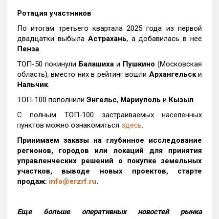
Ротация участников
По итогам третьего квартала 2025 года из первой
двадцатки выбыла
Астрахань
, а добавилась в нее
Пенза
.
ТОП-50 покинули
Балашиха
и
Пушкино
(Московская
область), вместо них в рейтинг вошли
Архангельск
и
Нальчик
.
ТОП-100 пополнили
Энгельс
,
Мариуполь
и
Кызыл
.
С полным ТОП-100 застраиваемых населенных
пунктов можно ознакомиться
здесь
.
Принимаем заказы на глубинное исследование
регионов, городов или локаций для принятия
управленческих решений о покупке земельных
участков, выводе новых проектов, старте
продаж:
info@erzrf.ru
.
Еще больше оперативных новостей рынка