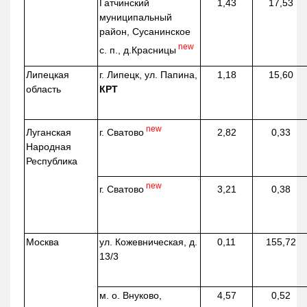
Гатчинский
1,43
17,53
муниципальный
район, Сусанинское
new
с. п.,
д.Красницы
Липецкая
г. Липецк, ул. Папина,
1,18
15,60
область
КРТ
new
г. Сватово
Луганская
2,82
0,33
Народная
Республика
new
г. Сватово
3,21
0,38
Москва
ул.
Кожевническая
, д.
0,11
155,72
13/3
м. о. Внуково,
4,57
0,52