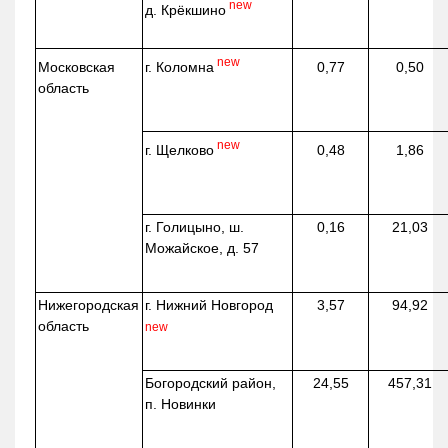
new
д.
Крёкшино
new
г. Коломна
Московская
0,77
0,50
область
new
г. Щелково
0,48
1,86
г. Голицыно, ш.
0,16
21,03
Можайское, д. 57
Нижегородская
г. Нижний Новгород
3,57
94,92
область
new
Богородский район,
24,55
457,31
п. Новинки