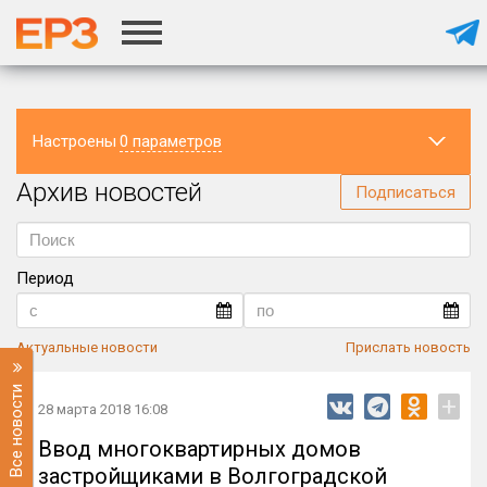
Настроены
0 параметров
Архив новостей
Регион
Подписаться
Период
Актуальные новости
Прислать новость
Все новости
+
28 марта 2018 16:08
Ввод многоквартирных домов
застройщиками в Волгоградской