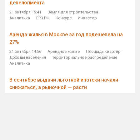
девелопмента
21 октября 15:41
Земля для строительства
Аналитика
ЕРЗ.РФ
Конкурс
Инвестор
Аренда жилья в Москве за год подешевела на
27%
21 октября 14:56
Арендное жилье
Площадь квартир
Доходы населения
Территориальное распределение
Аналитика
В сентябре выдачи льготной ипотеки начали
снижаться, а рыночной — расти
21 октября 14:11
Ипотека
Субсидирование ипотеки
Объем ИЖК
Количество ИЖК
Экспертное мнение
Виталий Мутко — Владимиру Путину: россияне
стали чаще выкупать квартиры без кредитов
21 октября 12:57
ДОМ.РФ
Проектное финансирование