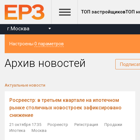
ТОП застройщиков
ТОП н
г.Москва
Настроены
0 параметров
Регион
Архив новостей
Подписа
Актуальные новости
Росреестр: в третьем квартале на ипотечном
рынке столичных новостроек зафиксировано
снижение
21 октября 17:35
Росреестр
Регистрация
Продажи
Ипотека
Москва