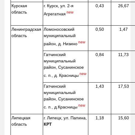
Курская
г. Курск, ул. 2-я
0,43
26,67
область
new
Агрегатная
Ленинградская
Ломоносовский
0,50
1,47
область
муниципальный
new
район, д.
Низино
Гатчинский
0,84
11,73
муниципальный
район, Сусанинское
new
с. п., д. Красницы
Гатчинский
1,43
17,53
муниципальный
район, Сусанинское
new
с. п.,
д.Красницы
Липецкая
г. Липецк, ул. Папина,
1,18
15,60
область
КРТ