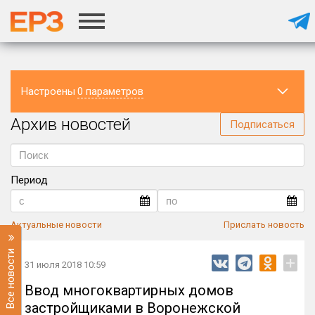
Настроены
0 параметров
Архив новостей
Регион
Подписаться
Период
Актуальные новости
Прислать новость
Все новости
+
31 июля 2018 10:59
Ввод многоквартирных домов
застройщиками в Воронежской