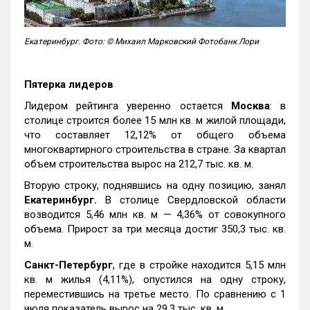
Екатеринбург. Фото: © Михаил Марковский Фотобанк Лори
Пятерка лидеров
Лидером рейтинга уверенно остается
Москва
: в
столице строится более 15 млн кв. м жилой площади,
что составляет 12,12% от общего объема
многоквартирного строительства в стране. За квартал
объем строительства вырос на 212,7 тыс. кв. м.
Вторую строку, поднявшись на одну позицию, занял
Екатеринбург.
В столице Свердловской области
возводится 5,46 млн кв. м — 4,36% от совокупного
объема. Прирост за три месяца достиг 350,3 тыс. кв.
м.
Санкт-Петербург
, где в стройке находится 5,15 млн
кв. м жилья (4,11%), опустился на одну строку,
переместившись на третье место. По сравнению с 1
июля показатель вырос на 29,3 тыс. кв. м.