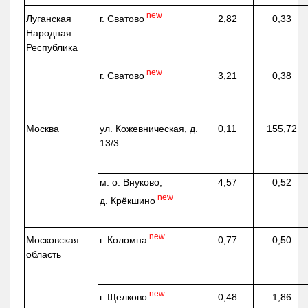
new
г. Сватово
Луганская
2,82
0,33
Народная
Республика
new
г. Сватово
3,21
0,38
Москва
ул.
Кожевническая
, д.
0,11
155,72
13/3
м. о. Внуково,
4,57
0,52
new
д.
Крёкшино
new
г. Коломна
Московская
0,77
0,50
область
new
г. Щелково
0,48
1,86