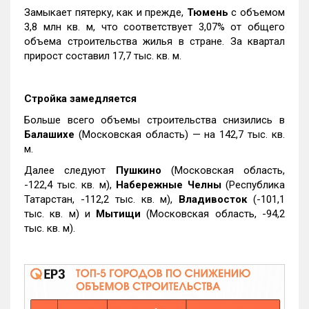
Замыкает пятерку, как и прежде,
Тюмень
с объемом
3,8 млн кв. м, что соответствует 3,07% от общего
объема строительства жилья в стране. За квартал
прирост составил 17,7 тыс. кв. м.
Стройка замедляется
Больше всего объемы строительства снизились в
Балашихе
(Московская область) — на 142,7 тыс. кв.
м.
Далее следуют
Пушкино
(Московская область,
-122,4 тыс. кв. м),
Набережные Челны
(Республика
Татарстан, -112,2 тыс. кв. м),
Владивосток
(-101,1
тыс. кв. м) и
Мытищи
(Московская область, -94,2
тыс. кв. м).