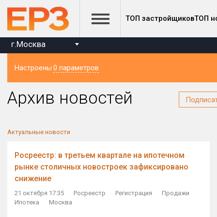
ТОП застройщиков
ТОП н
г.Москва
Настроены
0 параметров
Регион
Архив новостей
Подписа
Актуальные новости
Росреестр: в третьем квартале на ипотечном
рынке столичных новостроек зафиксировано
снижение
21 октября 17:35
Росреестр
Регистрация
Продажи
Ипотека
Москва