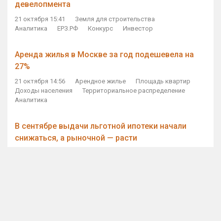
девелопмента
21 октября 15:41
Земля для строительства
Аналитика
ЕРЗ.РФ
Конкурс
Инвестор
Аренда жилья в Москве за год подешевела на
27%
21 октября 14:56
Арендное жилье
Площадь квартир
Доходы населения
Территориальное распределение
Аналитика
В сентябре выдачи льготной ипотеки начали
снижаться, а рыночной — расти
21 октября 14:11
Ипотека
Субсидирование ипотеки
Объем ИЖК
Количество ИЖК
Экспертное мнение
Виталий Мутко — Владимиру Путину: россияне
стали чаще выкупать квартиры без кредитов
21 октября 12:57
ДОМ.РФ
Проектное финансирование