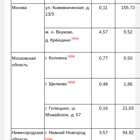
Москва
ул.
Кожевническая
, д.
0,11
155,72
13/3
м. о. Внуково,
4,57
0,52
new
д.
Крёкшино
new
г. Коломна
Московская
0,77
0,50
область
new
г. Щелково
0,48
1,86
г. Голицыно, ш.
0,16
21,03
Можайское, д. 57
Нижегородская
г. Нижний Новгород
3,57
94,92
область
new