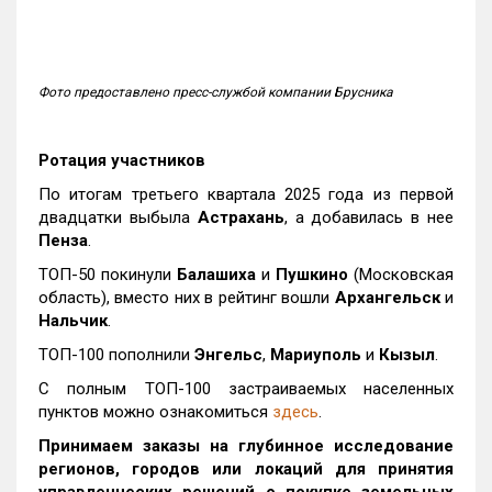
Фото предоставлено пресс-службой компании Брусника
Ротация участников
По итогам третьего квартала 2025 года из первой
двадцатки выбыла
Астрахань
, а добавилась в нее
Пенза
.
ТОП-50 покинули
Балашиха
и
Пушкино
(Московская
область), вместо них в рейтинг вошли
Архангельск
и
Нальчик
.
ТОП-100 пополнили
Энгельс
,
Мариуполь
и
Кызыл
.
С полным ТОП-100 застраиваемых населенных
пунктов можно ознакомиться
здесь
.
Принимаем заказы на глубинное исследование
регионов, городов или локаций для принятия
управленческих решений о покупке земельных