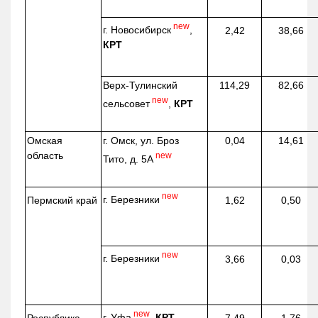
new
г. Новосибирск
,
2,42
38,66
КРТ
Верх-
Тулинский
114,29
82,66
new
сельсовет
,
КРТ
Омская
г. Омск, ул. Броз
0,04
14,61
область
new
Тито, д. 5А
new
г. Березники
Пермский край
1,62
0,50
new
г. Березники
3,66
0,03
new
г. Уфа
,
КРТ
Республика
7,49
1,76