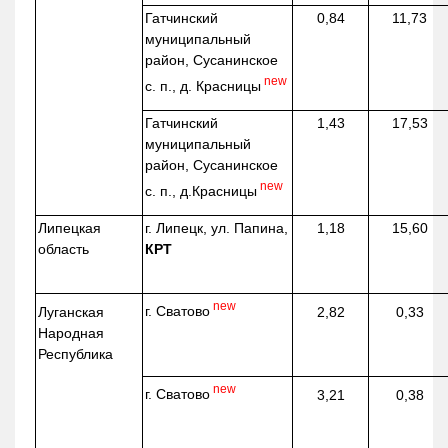
Гатчинский
0,84
11,73
муниципальный
район, Сусанинское
new
с. п., д. Красницы
Гатчинский
1,43
17,53
муниципальный
район, Сусанинское
new
с. п.,
д.Красницы
Липецкая
г. Липецк, ул. Папина,
1,18
15,60
область
КРТ
new
г. Сватово
Луганская
2,82
0,33
Народная
Республика
new
г. Сватово
3,21
0,38