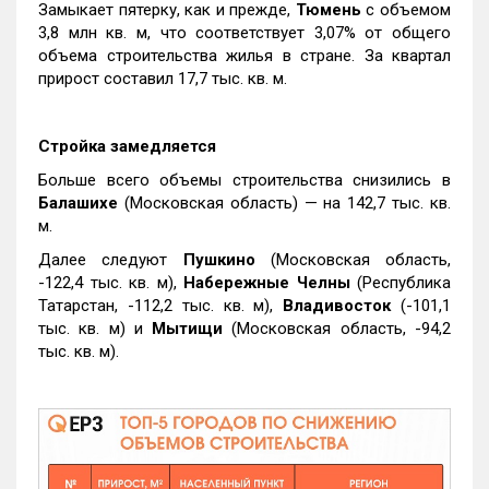
Замыкает пятерку, как и прежде,
Тюмень
с объемом
3,8 млн кв. м, что соответствует 3,07% от общего
объема строительства жилья в стране. За квартал
прирост составил 17,7 тыс. кв. м.
Стройка замедляется
Больше всего объемы строительства снизились в
Балашихе
(Московская область) — на 142,7 тыс. кв.
м.
Далее следуют
Пушкино
(Московская область,
-122,4 тыс. кв. м),
Набережные Челны
(Республика
Татарстан, -112,2 тыс. кв. м),
Владивосток
(-101,1
тыс. кв. м) и
Мытищи
(Московская область, -94,2
тыс. кв. м).