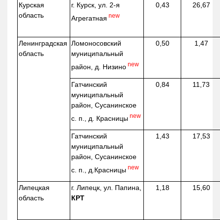
Курская
г. Курск, ул. 2-я
0,43
26,67
область
new
Агрегатная
Ленинградская
Ломоносовский
0,50
1,47
область
муниципальный
new
район, д.
Низино
Гатчинский
0,84
11,73
муниципальный
район, Сусанинское
new
с. п., д. Красницы
Гатчинский
1,43
17,53
муниципальный
район, Сусанинское
new
с. п.,
д.Красницы
Липецкая
г. Липецк, ул. Папина,
1,18
15,60
область
КРТ