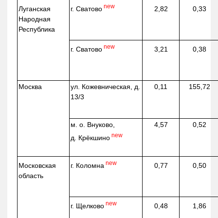
new
г. Сватово
Луганская
2,82
0,33
Народная
Республика
new
г. Сватово
3,21
0,38
Москва
ул.
Кожевническая
, д.
0,11
155,72
13/3
м. о. Внуково,
4,57
0,52
new
д.
Крёкшино
new
г. Коломна
Московская
0,77
0,50
область
new
г. Щелково
0,48
1,86